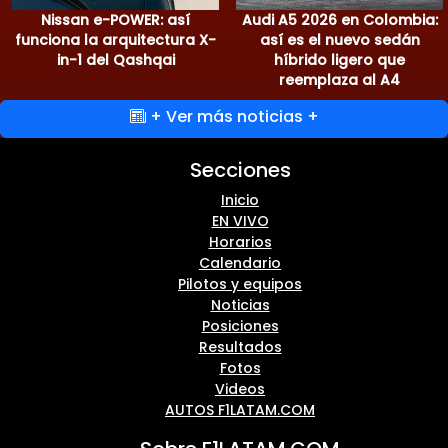
Nissan e-POWER: así
Audi A5 2026 en Colombia:
funciona la arquitectura X-
así es el nuevo sedán
in-1 del Qashqai
híbrido ligero que
reemplaza al A4
+ Ver más noticias +
Secciones
Inicio
EN VIVO
Horarios
Calendario
Pilotos y equipos
Noticias
Posiciones
Resultados
Fotos
Videos
AUTOS F1LATAM.COM