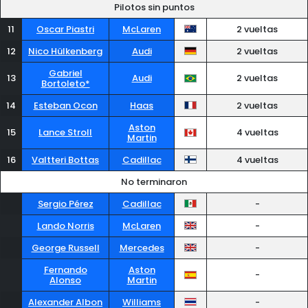
Pilotos sin puntos
11
Oscar Piastri
McLaren
2 vueltas
12
Nico Hülkenberg
Audi
2 vueltas
Gabriel
13
Audi
2 vueltas
Bortoleto*
14
Esteban Ocon
Haas
2 vueltas
Aston
15
Lance Stroll
4 vueltas
Martin
16
Valtteri Bottas
Cadillac
4 vueltas
No terminaron
Sergio Pérez
Cadillac
-
Lando Norris
McLaren
-
George Russell
Mercedes
-
Fernando
Aston
-
Alonso
Martin
Alexander Albon
Williams
-