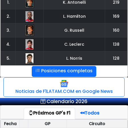
1.
K. Antonelli
219
2.
L. Hamilton
169
3.
G. Russell
160
4.
C. Leclerc
138
5.
L. Norris
128
Posiciones completas
Noticias de F1LATAM.COM en Google News
Calendario 2026
Próximos GP's F1
Todos
Fecha
GP
Circuito