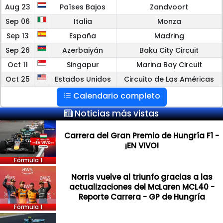
Aug 23
Países Bajos
Zandvoort
Sep 06
Italia
Monza
Sep 13
España
Madring
Sep 26
Azerbaiyán
Baku City Circuit
Oct 11
Singapur
Marina Bay Circuit
Oct 25
Estados Unidos
Circuito de Las Américas
Calendario completo
Noticias más vistas
Carrera del Gran Premio de Hungría F1 -
¡EN VIVO!
Fórmula 1
Norris vuelve al triunfo gracias a las
actualizaciones del McLaren MCL40 -
Reporte Carrera - GP de Hungría
Fórmula 1