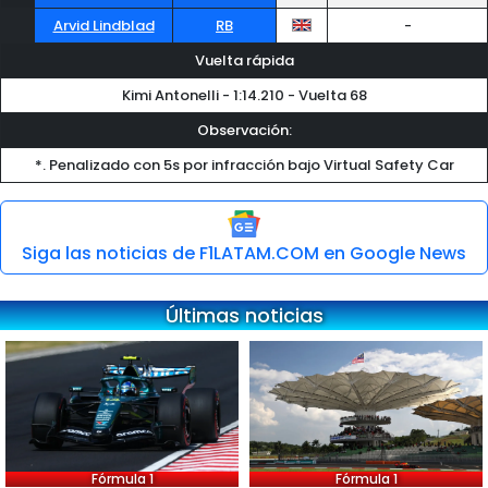
Arvid Lindblad
RB
-
Vuelta rápida
Kimi Antonelli - 1:14.210 - Vuelta 68
Observación:
*. Penalizado con 5s por infracción bajo Virtual Safety Car
Siga las noticias de F1LATAM.COM en Google News
Últimas noticias
Fórmula 1
Fórmula 1