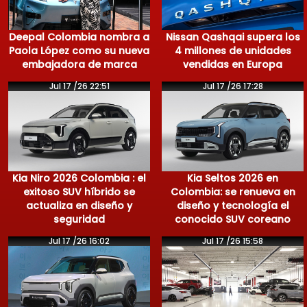
Deepal Colombia nombra a
Nissan Qashqai supera los
Paola López como su nueva
4 millones de unidades
embajadora de marca
vendidas en Europa
Jul 17 /26 22:51
Jul 17 /26 17:28
Kia Niro 2026 Colombia : el
Kia Seltos 2026 en
exitoso SUV híbrido se
Colombia: se renueva en
actualiza en diseño y
diseño y tecnología el
seguridad
conocido SUV coreano
Jul 17 /26 16:02
Jul 17 /26 15:58