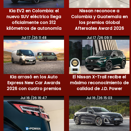
Kia EV2 en Colombia: el
Nissan reconoce a
nuevo SUV eléctrico llega
Colombia y Guatemala en
oficialmente con 312
los premios Global
kilómetros de autonomía
Aftersales Award 2026
Jul 17 /26 11:48
Jul 17 /26 09:11
Kia arrasó en los Auto
El Nissan X-Trail recibe el
Express New Car Awards
máximo reconocimiento de
2026 con cuatro premios
calidad de J.D. Power
Jul 16 /26 16:47
Jul 16 /26 15:03