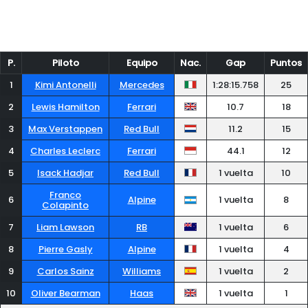
P.
Piloto
Equipo
Nac.
Gap
Puntos
1
Kimi Antonelli
Mercedes
1:28:15.758
25
2
Lewis Hamilton
Ferrari
10.7
18
3
Max Verstappen
Red Bull
11.2
15
4
Charles Leclerc
Ferrari
44.1
12
5
Isack Hadjar
Red Bull
1 vuelta
10
Franco
6
Alpine
1 vuelta
8
Colapinto
7
Liam Lawson
RB
1 vuelta
6
8
Pierre Gasly
Alpine
1 vuelta
4
9
Carlos Sainz
Williams
1 vuelta
2
10
Oliver Bearman
Haas
1 vuelta
1