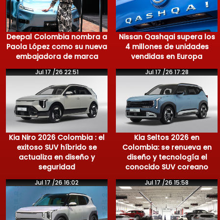
Deepal Colombia nombra a
Nissan Qashqai supera los
Paola López como su nueva
4 millones de unidades
embajadora de marca
vendidas en Europa
Jul 17 /26 22:51
Jul 17 /26 17:28
Kia Niro 2026 Colombia : el
Kia Seltos 2026 en
exitoso SUV híbrido se
Colombia: se renueva en
actualiza en diseño y
diseño y tecnología el
seguridad
conocido SUV coreano
Jul 17 /26 16:02
Jul 17 /26 15:58