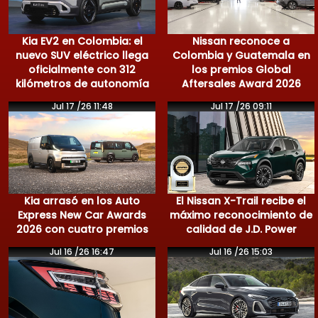
Kia EV2 en Colombia: el
Nissan reconoce a
nuevo SUV eléctrico llega
Colombia y Guatemala en
oficialmente con 312
los premios Global
kilómetros de autonomía
Aftersales Award 2026
Jul 17 /26 11:48
Jul 17 /26 09:11
Kia arrasó en los Auto
El Nissan X-Trail recibe el
Express New Car Awards
máximo reconocimiento de
2026 con cuatro premios
calidad de J.D. Power
Jul 16 /26 16:47
Jul 16 /26 15:03