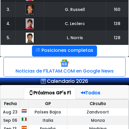
3.
G. Russell
160
4.
C. Leclerc
138
5.
L. Norris
128
Posiciones completas
Noticias de F1LATAM.COM en Google News
Calendario 2026
Próximos GP's F1
Todos
Fecha
GP
Circuito
Aug 23
Países Bajos
Zandvoort
Sep 06
Italia
Monza
Sep 13
España
Madring