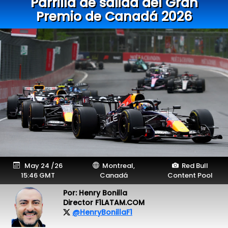
Parrilla de salida del Gran
Premio de Canadá 2026
May 24 /26
Montreal,
Red Bull
15:46 GMT
Canadá
Content Pool
Por: Henry Bonilla
Director F1LATAM.COM
@HenryBonillaF1