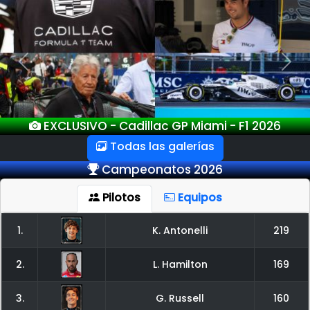
Previous
Next
EXCLUSIVO - GP Miami - F1 2026
Todas las galerías
Campeonatos 2026
Pilotos
Equipos
1.
K. Antonelli
219
2.
L. Hamilton
169
3.
G. Russell
160