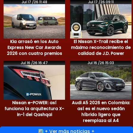
Jul 17 /26 11:48
Jul 17 /26 09:11
Kia arrasó en los Auto
El Nissan X-Trail recibe el
Express New Car Awards
máximo reconocimiento de
2026 con cuatro premios
calidad de J.D. Power
Jul 16 /26 16:47
Jul 16 /26 15:03
Nissan e-POWER: así
Audi A5 2026 en Colombia:
funciona la arquitectura X-
así es el nuevo sedán
in-1 del Qashqai
híbrido ligero que
reemplaza al A4
+ Ver más noticias +