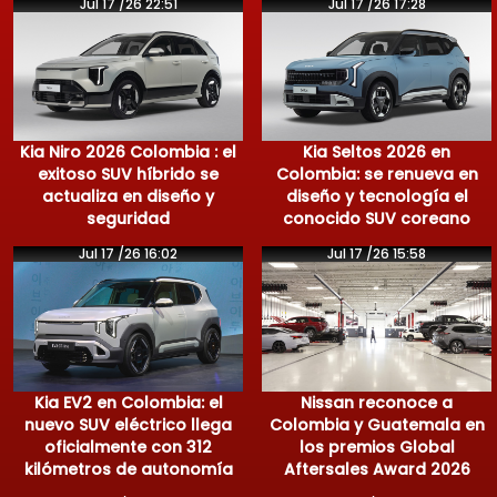
Jul 17 /26 22:51
Jul 17 /26 17:28
Kia Niro 2026 Colombia : el
Kia Seltos 2026 en
exitoso SUV híbrido se
Colombia: se renueva en
actualiza en diseño y
diseño y tecnología el
seguridad
conocido SUV coreano
Jul 17 /26 16:02
Jul 17 /26 15:58
Kia EV2 en Colombia: el
Nissan reconoce a
nuevo SUV eléctrico llega
Colombia y Guatemala en
oficialmente con 312
los premios Global
kilómetros de autonomía
Aftersales Award 2026