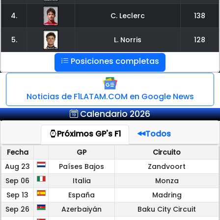
4.
C. Leclerc
138
5.
L. Norris
128
Posiciones completas
Noticias de F1LATAM.COM en Google News
Calendario 2026
Próximos GP's F1
Todos
Fecha
GP
Circuito
Aug 23
Países Bajos
Zandvoort
Sep 06
Italia
Monza
Sep 13
España
Madring
Sep 26
Azerbaiyán
Baku City Circuit