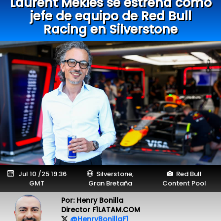
Laurent Mekies se estrena como
jefe de equipo de Red Bull
Racing en Silverstone
Jul 10 /25 19:36
Silverstone,
Red Bull
GMT
Gran Bretaña
Content Pool
Por: Henry Bonilla
Director F1LATAM.COM
@HenryBonillaF1