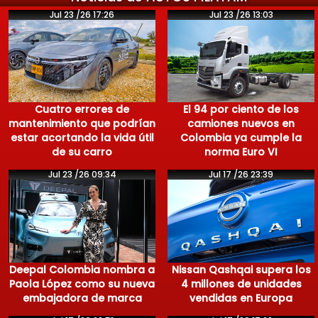
Jul 23 /26 17:26
Jul 23 /26 13:03
Cuatro errores de
El 94 por ciento de los
mantenimiento que podrían
camiones nuevos en
estar acortando la vida útil
Colombia ya cumple la
de su carro
norma Euro VI
Jul 23 /26 09:34
Jul 17 /26 23:39
Deepal Colombia nombra a
Nissan Qashqai supera los
Paola López como su nueva
4 millones de unidades
embajadora de marca
vendidas en Europa