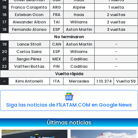
15
Franco Colapinto
ARG
Alpine
1 vuelta
16
Esteban Ocon
FRA
Haas
2 vueltas
17
Alexander Albon
TAI
Williams
2 vueltas
18
Fernando Alonso
ESP
Aston Martin
3 vueltas
No terminaron
19
Lance Stroll
CAN
Aston Martin
-
20
Carlos Sainz
ESP
Williams
-
21
Sergio Pérez
MEX
Cadillac
-
22
Valtteri Bottas
FIN
Cadillac
-
Vuelta rápida
-
Kimi Antonelli
ITA
Mercedes
1:10.374
Vuelta 59
Siga las noticias de F1LATAM.COM en Google News
Últimas noticias