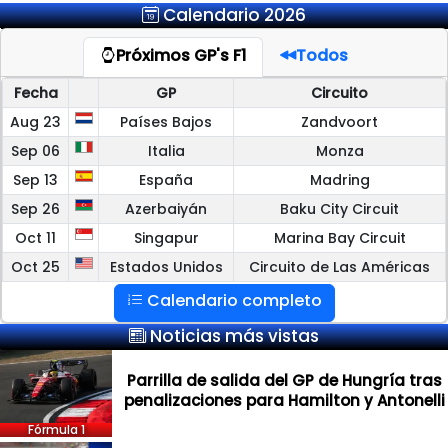
Calendario 2026
Próximos GP's F1
Todos
Fecha
GP
Circuito
Aug 23
Países Bajos
Zandvoort
Sep 06
Italia
Monza
Sep 13
España
Madring
Sep 26
Azerbaiyán
Baku City Circuit
Oct 11
Singapur
Marina Bay Circuit
Oct 25
Estados Unidos
Circuito de Las Américas
Calendario completo
Noticias más vistas
Parrilla de salida del GP de Hungría tras
penalizaciones para Hamilton y Antonelli
Fórmula 1