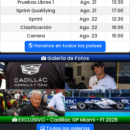
Pruebas Libres 1
Ago. 21
13:30
Sprint Qualifying
Ago. 21
17:00
Sprint
Ago. 22
12:30
Clasificación
Ago. 22
16:00
Carrera
Ago. 23
15:00
Horarios en todos los países
Galería de Fotos
Previous
Next
EXCLUSIVO - GP Miami - F1 2026
Todas las galerías