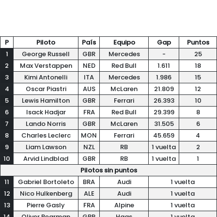
P
Piloto
País
Equipo
Gap
Puntos
1
George Russell
GBR
Mercedes
-
25
2
Max Verstappen
NED
Red Bull
1.611
18
3
Kimi Antonelli
ITA
Mercedes
1.986
15
4
Oscar Piastri
AUS
McLaren
21.809
12
5
Lewis Hamilton
GBR
Ferrari
26.393
10
6
Isack Hadjar
FRA
Red Bull
29.399
8
7
Lando Norris
GBR
McLaren
31.505
6
8
Charles Leclerc
MON
Ferrari
45.659
4
9
Liam Lawson
NZL
RB
1 vuelta
2
10
Arvid Lindblad
GBR
RB
1 vuelta
1
Pilotos sin puntos
11
Gabriel Bortoleto
BRA
Audi
1 vuelta
12
Nico Hulkenberg
ALE
Audi
1 vuelta
13
Pierre Gasly
FRA
Alpine
1 vuelta
14
Oliver Bearman
GBR
Haas
1 vuelta