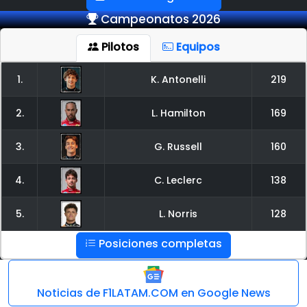
Campeonatos 2026
Pilotos
Equipos
1.
K. Antonelli
219
2.
L. Hamilton
169
3.
G. Russell
160
4.
C. Leclerc
138
5.
L. Norris
128
Posiciones completas
Noticias de F1LATAM.COM en Google News