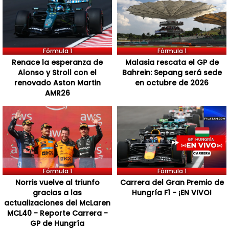
Fórmula 1
Fórmula 1
Renace la esperanza de
Malasia rescata el GP de
Alonso y Stroll con el
Bahrein: Sepang será sede
renovado Aston Martin
en octubre de 2026
AMR26
Fórmula 1
Fórmula 1
Norris vuelve al triunfo
Carrera del Gran Premio de
gracias a las
Hungría F1 - ¡EN VIVO!
actualizaciones del McLaren
MCL40 - Reporte Carrera -
GP de Hungría