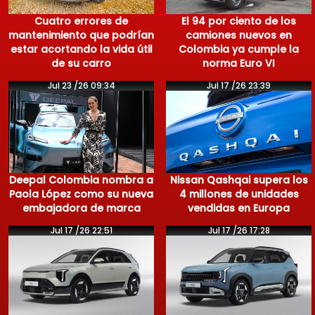
Cuatro errores de
El 94 por ciento de los
mantenimiento que podrían
camiones nuevos en
estar acortando la vida útil
Colombia ya cumple la
de su carro
norma Euro VI
Jul 23 /26 09:34
Jul 17 /26 23:39
Deepal Colombia nombra a
Nissan Qashqai supera los
Paola López como su nueva
4 millones de unidades
embajadora de marca
vendidas en Europa
Jul 17 /26 22:51
Jul 17 /26 17:28