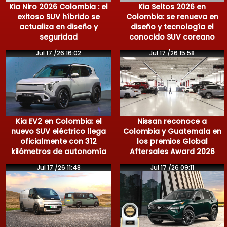
Kia Niro 2026 Colombia : el
Kia Seltos 2026 en
exitoso SUV híbrido se
Colombia: se renueva en
actualiza en diseño y
diseño y tecnología el
seguridad
conocido SUV coreano
Jul 17 /26 16:02
Jul 17 /26 15:58
Kia EV2 en Colombia: el
Nissan reconoce a
nuevo SUV eléctrico llega
Colombia y Guatemala en
oficialmente con 312
los premios Global
kilómetros de autonomía
Aftersales Award 2026
Jul 17 /26 11:48
Jul 17 /26 09:11