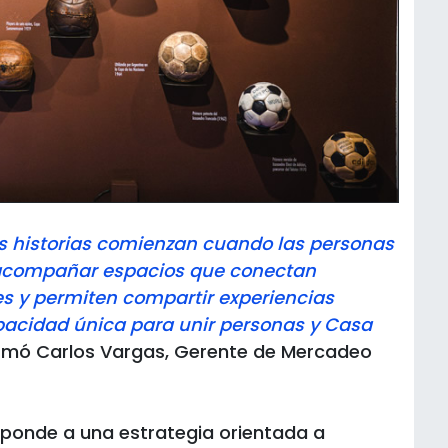
s historias comienzan cuando las personas
 acompañar espacios que conectan
s y permiten compartir experiencias
pacidad única para unir personas y Casa
firmó Carlos Vargas, Gerente de Mercadeo
sponde a una estrategia orientada a