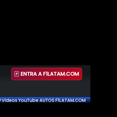
ENTRA A F1LATAM.COM
Videos YouTube AUTOS F1LATAM.COM