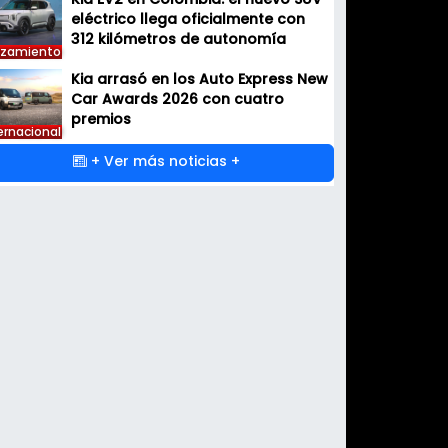
Kia EV2 en Colombia: el nuevo SUV
eléctrico llega oficialmente con
312 kilómetros de autonomía
nzamiento
Kia arrasó en los Auto Express New
Car Awards 2026 con cuatro
premios
ernacional
+ Ver más noticias +