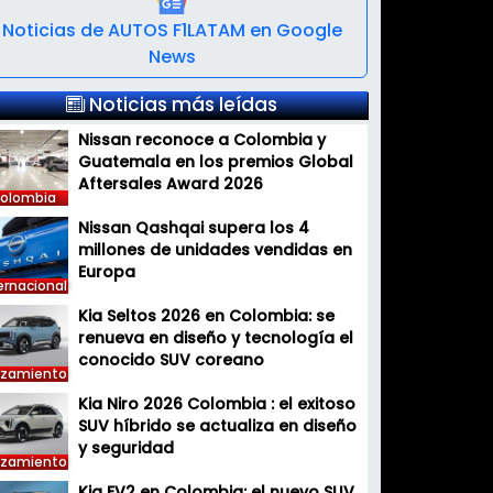
Noticias de AUTOS F1LATAM en Google
News
Noticias más leídas
Nissan reconoce a Colombia y
Guatemala en los premios Global
Aftersales Award 2026
olombia
Nissan Qashqai supera los 4
millones de unidades vendidas en
Europa
ernacional
Kia Seltos 2026 en Colombia: se
renueva en diseño y tecnología el
conocido SUV coreano
nzamiento
Kia Niro 2026 Colombia : el exitoso
SUV híbrido se actualiza en diseño
y seguridad
nzamiento