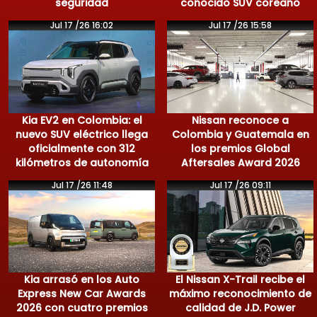
seguridad
conocido SUV coreano
Jul 17 /26 16:02
Jul 17 /26 15:58
Kia EV2 en Colombia: el
Nissan reconoce a
nuevo SUV eléctrico llega
Colombia y Guatemala en
oficialmente con 312
los premios Global
kilómetros de autonomía
Aftersales Award 2026
Jul 17 /26 11:48
Jul 17 /26 09:11
Kia arrasó en los Auto
El Nissan X-Trail recibe el
Express New Car Awards
máximo reconocimiento de
2026 con cuatro premios
calidad de J.D. Power