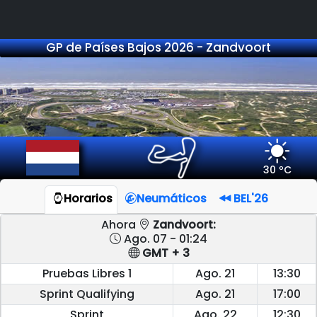
GP de Países Bajos 2026 - Zandvoort
30 ºC
Horarios
Neumáticos
BEL'26
Ahora
Zandvoort:
Ago. 07 - 01:24
GMT + 3
Pruebas Libres 1
Ago. 21
13:30
Sprint Qualifying
Ago. 21
17:00
Sprint
Ago. 22
12:30