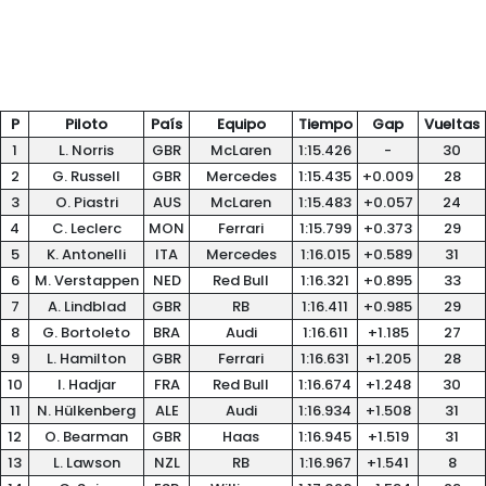
P
Piloto
País
Equipo
Tiempo
Gap
Vueltas
1
L. Norris
GBR
McLaren
1:15.426
-
30
2
G. Russell
GBR
Mercedes
1:15.435
+0.009
28
3
O. Piastri
AUS
McLaren
1:15.483
+0.057
24
4
C. Leclerc
MON
Ferrari
1:15.799
+0.373
29
5
K. Antonelli
ITA
Mercedes
1:16.015
+0.589
31
6
M. Verstappen
NED
Red Bull
1:16.321
+0.895
33
7
A. Lindblad
GBR
RB
1:16.411
+0.985
29
8
G. Bortoleto
BRA
Audi
1:16.611
+1.185
27
9
L. Hamilton
GBR
Ferrari
1:16.631
+1.205
28
10
I. Hadjar
FRA
Red Bull
1:16.674
+1.248
30
11
N. Hülkenberg
ALE
Audi
1:16.934
+1.508
31
12
O. Bearman
GBR
Haas
1:16.945
+1.519
31
13
L. Lawson
NZL
RB
1:16.967
+1.541
8