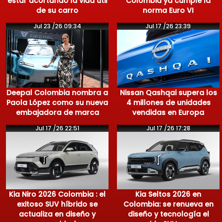
estar acortando la vida útil
Colombia ya cumple la
de su carro
norma Euro VI
Jul 23 /26 09:34
Jul 17 /26 23:39
Deepal Colombia nombra a
Nissan Qashqai supera los
Paola López como su nueva
4 millones de unidades
embajadora de marca
vendidas en Europa
Jul 17 /26 22:51
Jul 17 /26 17:28
Kia Niro 2026 Colombia : el
Kia Seltos 2026 en
exitoso SUV híbrido se
Colombia: se renueva en
actualiza en diseño y
diseño y tecnología el