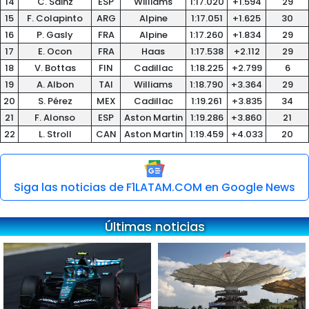
14
C. Sainz
ESP
Williams
1:17.020
+1.594
29
15
F. Colapinto
ARG
Alpine
1:17.051
+1.625
30
16
P. Gasly
FRA
Alpine
1:17.260
+1.834
29
17
E. Ocon
FRA
Haas
1:17.538
+2.112
29
18
V. Bottas
FIN
Cadillac
1:18.225
+2.799
6
19
A. Albon
TAI
Williams
1:18.790
+3.364
29
20
S. Pérez
MEX
Cadillac
1:19.261
+3.835
34
21
F. Alonso
ESP
Aston Martin
1:19.286
+3.860
21
22
L. Stroll
CAN
Aston Martin
1:19.459
+4.033
20
Siga las noticias de F1LATAM.COM en Google News
Últimas noticias