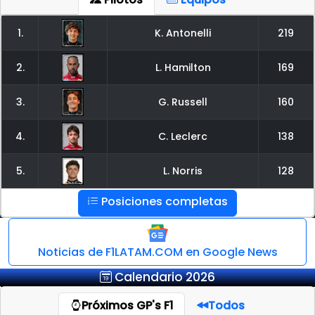
1.
K. Antonelli
219
2.
L. Hamilton
169
3.
G. Russell
160
4.
C. Leclerc
138
5.
L. Norris
128
Posiciones completas
Noticias de F1LATAM.COM en Google News
Calendario 2026
Próximos GP's F1
Todos