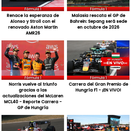
Fórmula 1
Fórmula 1
Renace la esperanza de
Malasia rescata el GP de
Alonso y Stroll con el
Bahrein: Sepang será sede
renovado Aston Martin
en octubre de 2026
AMR26
Fórmula 1
Fórmula 1
Norris vuelve al triunfo
Carrera del Gran Premio de
gracias a las
Hungría F1 - ¡EN VIVO!
actualizaciones del McLaren
MCL40 - Reporte Carrera -
GP de Hungría