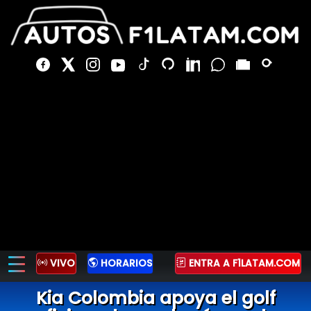
VIVO
HORARIOS
ENTRA A F1LATAM.COM
Kia Colombia apoya el golf