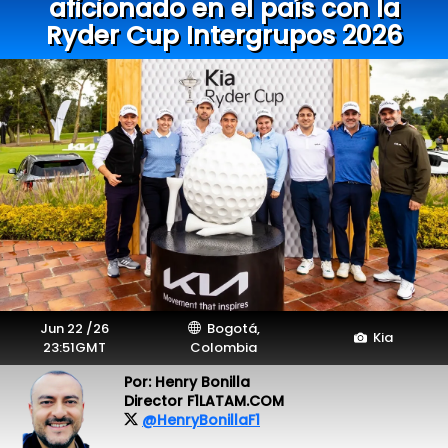
aficionado en el país con la
Ryder Cup Intergrupos 2026
Jun 22 /26
Bogotá,
Kia
23:51GMT
Colombia
Por: Henry Bonilla
Director F1LATAM.COM
@HenryBonillaF1