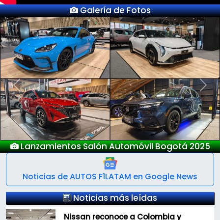
Galería de Fotos
Previous
Next
5
Nuevo Deepal S05
Noticias de AUTOS F1LATAM en Google News
Noticias más leídas
Nissan reconoce a Colombia y