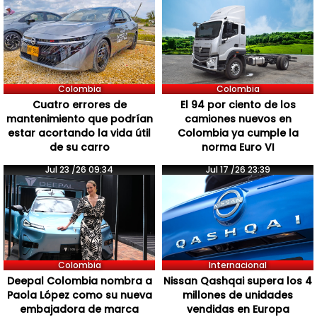
Colombia
Colombia
Cuatro errores de
El 94 por ciento de los
mantenimiento que podrían
camiones nuevos en
estar acortando la vida útil
Colombia ya cumple la
de su carro
norma Euro VI
Jul 23 /26 09:34
Jul 17 /26 23:39
Colombia
Internacional
Deepal Colombia nombra a
Nissan Qashqai supera los 4
Paola López como su nueva
millones de unidades
embajadora de marca
vendidas en Europa