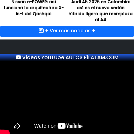
Nissan e-POWER: así
Audi A5 2026 en Colombia:
funciona la arquitectura X-
así es el nuevo sedán
in-1 del Qashqai
híbrido ligero que reemplaza
al A4
+ Ver más noticias +
Videos YouTube AUTOS F1LATAM.COM