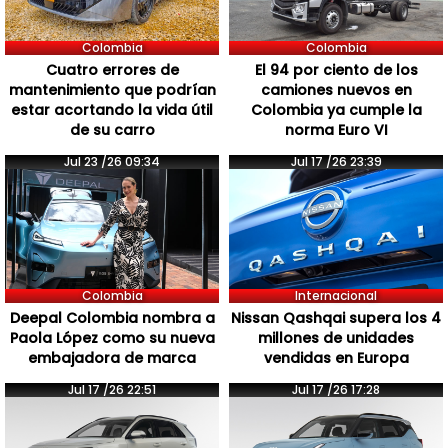
Colombia
Colombia
Cuatro errores de
El 94 por ciento de los
mantenimiento que podrían
camiones nuevos en
estar acortando la vida útil
Colombia ya cumple la
de su carro
norma Euro VI
Jul 23 /26 09:34
Jul 17 /26 23:39
Colombia
Internacional
Deepal Colombia nombra a
Nissan Qashqai supera los 4
Paola López como su nueva
millones de unidades
embajadora de marca
vendidas en Europa
Jul 17 /26 22:51
Jul 17 /26 17:28