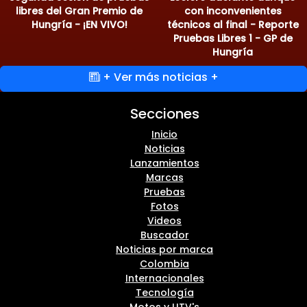
libres del Gran Premio de
con inconvenientes
Hungría - ¡EN VIVO!
técnicos al final - Reporte
Pruebas Libres 1 - GP de
Hungría
+ Ver más noticias +
Secciones
Inicio
Noticias
Lanzamientos
Marcas
Pruebas
Fotos
Videos
Buscador
Noticias por marca
Colombia
Internacionales
Tecnología
Motos y UTV's