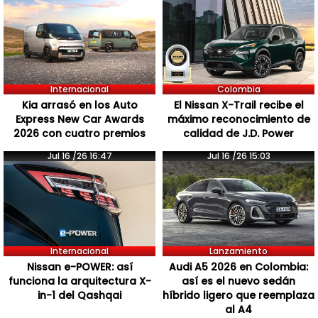
Internacional
Colombia
Kia arrasó en los Auto
El Nissan X-Trail recibe el
Express New Car Awards
máximo reconocimiento de
2026 con cuatro premios
calidad de J.D. Power
Jul 16 /26 16:47
Jul 16 /26 15:03
Internacional
Lanzamiento
Nissan e-POWER: así
Audi A5 2026 en Colombia:
funciona la arquitectura X-
así es el nuevo sedán
in-1 del Qashqai
híbrido ligero que reemplaza
al A4