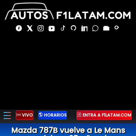
VIVO
HORARIOS
ENTRA A F1LATAM.COM
Mazda 787B vuelve a Le Mans