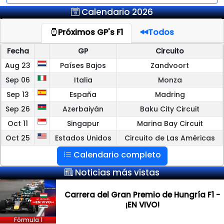
Calendario 2026
Próximos GP's F1
Todos
Fecha
GP
Circuito
Aug 23
Países Bajos
Zandvoort
Sep 06
Italia
Monza
Sep 13
España
Madring
Sep 26
Azerbaiyán
Baku City Circuit
Oct 11
Singapur
Marina Bay Circuit
Oct 25
Estados Unidos
Circuito de Las Américas
Calendario completo
Noticias más vistas
Carrera del Gran Premio de Hungría F1 -
¡EN VIVO!
Fórmula 1