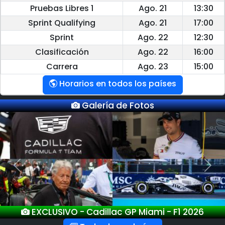
Pruebas Libres 1
Ago. 21
13:30
Sprint Qualifying
Ago. 21
17:00
Sprint
Ago. 22
12:30
Clasificación
Ago. 22
16:00
Carrera
Ago. 23
15:00
Horarios en todos los países
Galería de Fotos
Previous
Next
EXCLUSIVO - GP Miami - F1 2026