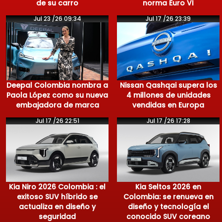
de su carro
norma Euro VI
Jul 23 /26 09:34
Jul 17 /26 23:39
Deepal Colombia nombra a
Nissan Qashqai supera los
Paola López como su nueva
4 millones de unidades
embajadora de marca
vendidas en Europa
Jul 17 /26 22:51
Jul 17 /26 17:28
Kia Niro 2026 Colombia : el
Kia Seltos 2026 en
exitoso SUV híbrido se
Colombia: se renueva en
actualiza en diseño y
diseño y tecnología el
seguridad
conocido SUV coreano