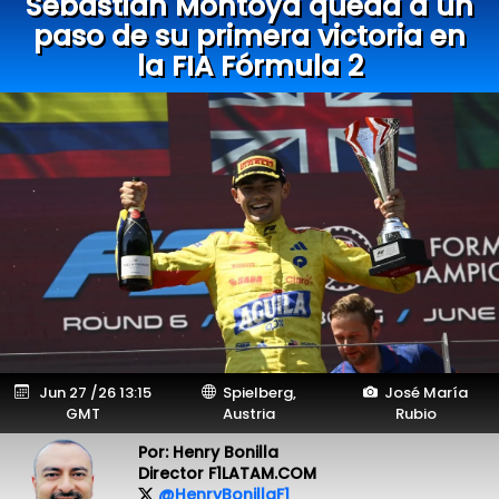
Sebastián Montoya queda a un
paso de su primera victoria en
la FIA Fórmula 2
Jun 27 /26 13:15
Spielberg,
José María
GMT
Austria
Rubio
Por: Henry Bonilla
Director F1LATAM.COM
@HenryBonillaF1