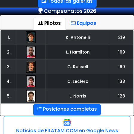
Todas las galerías
Campeonatos 2026
Pilotos
Equipos
1.
K. Antonelli
219
2.
L. Hamilton
169
3.
G. Russell
160
4.
C. Leclerc
138
5.
L. Norris
128
Posiciones completas
Noticias de F1LATAM.COM en Google News