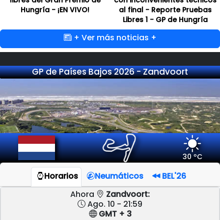
Hungría - ¡EN VIVO!
al final - Reporte Pruebas
Libres 1 - GP de Hungría
+ Ver más noticias +
GP de Países Bajos 2026 - Zandvoort
30 ºC
Horarios
Neumáticos
BEL'26
Ahora
Zandvoort:
Ago. 10 - 21:59
GMT + 3