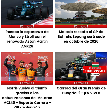
Fórmula 1
Fórmula 1
Renace la esperanza de
Malasia rescata el GP de
Alonso y Stroll con el
Bahrein: Sepang será sede
renovado Aston Martin
en octubre de 2026
AMR26
Fórmula 1
Fórmula 1
Norris vuelve al triunfo
Carrera del Gran Premio de
gracias a las
Hungría F1 - ¡EN VIVO!
actualizaciones del McLaren
MCL40 - Reporte Carrera -
GP de Hungría