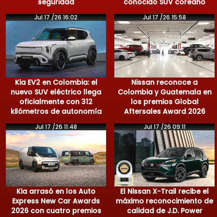
seguridad
conocido SUV coreano
Jul 17 /26 16:02
Jul 17 /26 15:58
Kia EV2 en Colombia: el
Nissan reconoce a
nuevo SUV eléctrico llega
Colombia y Guatemala en
oficialmente con 312
los premios Global
kilómetros de autonomía
Aftersales Award 2026
Jul 17 /26 11:48
Jul 17 /26 09:11
Kia arrasó en los Auto
El Nissan X-Trail recibe el
Express New Car Awards
máximo reconocimiento de
2026 con cuatro premios
calidad de J.D. Power