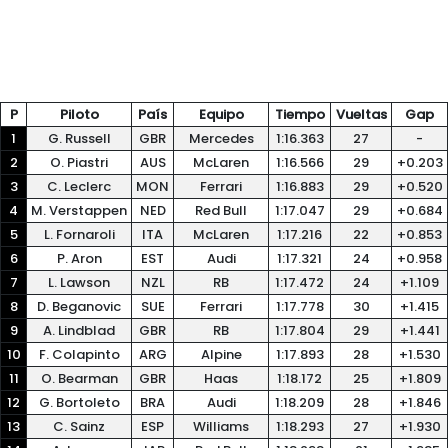
P
Piloto
País
Equipo
Tiempo
Vueltas
Gap
1
G. Russell
GBR
Mercedes
1:16.363
27
-
2
O. Piastri
AUS
McLaren
1:16.566
29
+0.203
3
C. Leclerc
MON
Ferrari
1:16.883
29
+0.520
4
M. Verstappen
NED
Red Bull
1:17.047
29
+0.684
5
L. Fornaroli
ITA
McLaren
1:17.216
22
+0.853
6
P. Aron
EST
Audi
1:17.321
24
+0.958
7
L. Lawson
NZL
RB
1:17.472
24
+1.109
8
D. Beganovic
SUE
Ferrari
1:17.778
30
+1.415
9
A. Lindblad
GBR
RB
1:17.804
29
+1.441
10
F. Colapinto
ARG
Alpine
1:17.893
28
+1.530
11
O. Bearman
GBR
Haas
1:18.172
25
+1.809
12
G. Bortoleto
BRA
Audi
1:18.209
28
+1.846
13
C. Sainz
ESP
Williams
1:18.293
27
+1.930