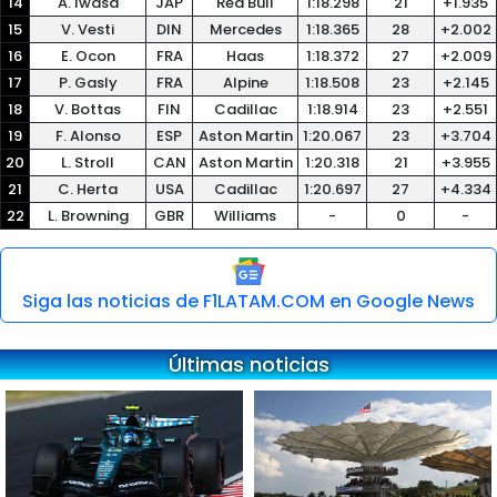
14
A. Iwasa
JAP
Red Bull
1:18.298
21
+1.935
15
V. Vesti
DIN
Mercedes
1:18.365
28
+2.002
16
E. Ocon
FRA
Haas
1:18.372
27
+2.009
17
P. Gasly
FRA
Alpine
1:18.508
23
+2.145
18
V. Bottas
FIN
Cadillac
1:18.914
23
+2.551
19
F. Alonso
ESP
Aston Martin
1:20.067
23
+3.704
20
L. Stroll
CAN
Aston Martin
1:20.318
21
+3.955
21
C. Herta
USA
Cadillac
1:20.697
27
+4.334
22
L. Browning
GBR
Williams
-
0
-
Siga las noticias de F1LATAM.COM en Google News
Últimas noticias