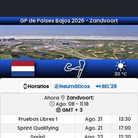
GP de Países Bajos 2026 - Zandvoort
30 ºC
Horarios
Neumáticos
BEL'26
Ahora
Zandvoort:
Ago. 08 - 11:18
GMT + 3
Pruebas Libres 1
Ago. 21
13:30
Sprint Qualifying
Ago. 21
17:00
Sprint
Ago. 22
12:30