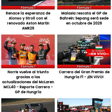
Fórmula 1
Fórmula 1
Renace la esperanza de
Malasia rescata el GP de
Alonso y Stroll con el
Bahrein: Sepang será sede
renovado Aston Martin
en octubre de 2026
AMR26
Fórmula 1
Fórmula 1
Norris vuelve al triunfo
Carrera del Gran Premio de
gracias a las
Hungría F1 - ¡EN VIVO!
actualizaciones del McLaren
MCL40 - Reporte Carrera -
GP de Hungría