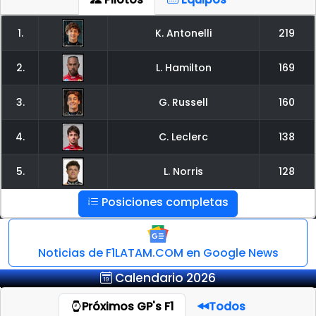
1.
K. Antonelli
219
2.
L. Hamilton
169
3.
G. Russell
160
4.
C. Leclerc
138
5.
L. Norris
128
Posiciones completas
Noticias de F1LATAM.COM en Google News
Calendario 2026
Próximos GP's F1
Todos