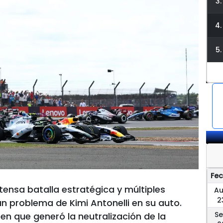
3.
4.
5.
Fe
tensa batalla estratégica y múltiples
A
2
 un problema de Kimi Antonelli en su auto.
S
n que generó la neutralización de la