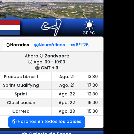
30 ºC
Horarios
Neumáticos
BEL'26
Ahora
Zandvoort:
Ago. 09 - 10:00
GMT + 3
Pruebas Libres 1
Ago. 21
13:30
Sprint Qualifying
Ago. 21
17:00
Sprint
Ago. 22
12:30
Clasificación
Ago. 22
16:00
Carrera
Ago. 23
15:00
Horarios en todos los países