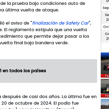
0
 de la prueba bajo condiciones auto de
Sep
na última vuelta de ataque.
S
2
ó el aviso de "
finalización de Safety Car
",
Oct
. El reglamento estipula que una vuelta
O
edimiento que permite dejar pasar a los
2
uelta final bajo bandera verde.
1 en todos los países
Fó
ga después de casi dos años. La última fue en
Fó
 20 de octubre de 2024. El podio fue