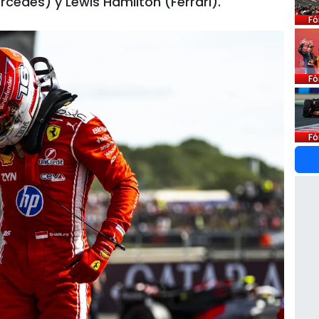
cedes) y Lewis Hamilton (Ferrari).
Fó
Fó
Fó