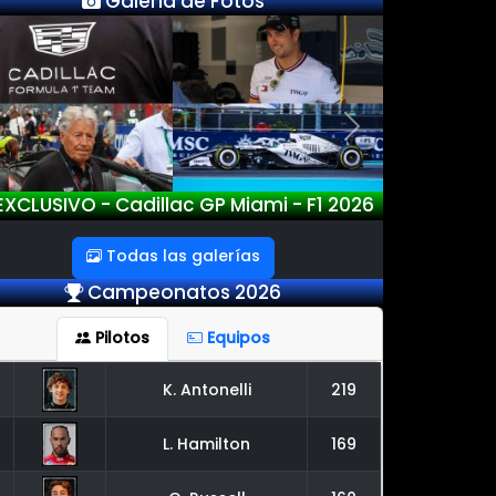
Galería de Fotos
Previous
Next
XCLUSIVO - Cadillac GP Miami - F1 2026
Todas las galerías
Campeonatos 2026
Pilotos
Equipos
K. Antonelli
219
L. Hamilton
169