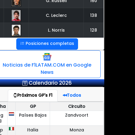
G. Russell
160
C. Leclerc
138
L. Norris
128
Posiciones completas
Noticias de F1LATAM.COM en Google
News
Calendario 2026
Próximos GP's F1
Todos
cha
GP
Circuito
ug
Países Bajos
Zandvoort
3
ep
Italia
Monza