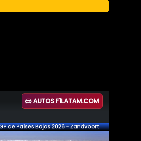
AUTOS F1LATAM.COM
GP de Países Bajos 2026 - Zandvoort