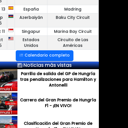
6
 13
España
Madring
ep
Azerbaiyán
Baku City Circuit
6
 11
Singapur
Marina Bay Circuit
ct
Estados
Circuito de Las
5
Unidos
Américas
Calendario completo
Noticias más vistas
Parrilla de salida del GP de Hungría
tras penalizaciones para Hamilton y
Antonelli
rmula 1
Carrera del Gran Premio de Hungría
F1 - ¡EN VIVO!
rmula 1
Clasificación del Gran Premio de