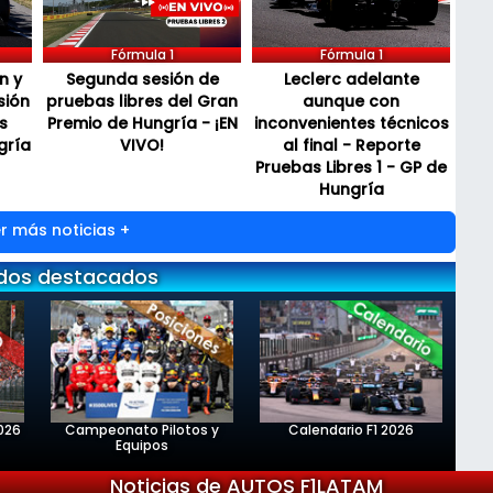
Fórmula 1
Fórmula 1
n y
Segunda sesión de
Leclerc adelante
sión
pruebas libres del Gran
aunque con
s
Premio de Hungría - ¡EN
inconvenientes técnicos
gría
VIVO!
al final - Reporte
Pruebas Libres 1 - GP de
Hungría
r más noticias +
dos destacados
026
Campeonato Pilotos y
Calendario F1 2026
Equipos
Noticias de AUTOS F1LATAM