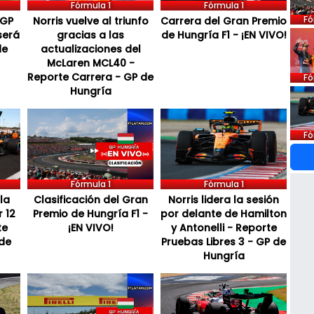
Fórmula 1
Fórmula 1
Fó
 GP
Norris vuelve al triunfo
Carrera del Gran Premio
será
gracias a las
de Hungría F1 - ¡EN VIVO!
de
actualizaciones del
McLaren MCL40 -
Reporte Carrera - GP de
Fó
Hungría
Fó
Fórmula 1
Fórmula 1
la
Clasificación del Gran
Norris lidera la sesión
 12
Premio de Hungría F1 -
por delante de Hamilton
te
¡EN VIVO!
y Antonelli - Reporte
 de
Pruebas Libres 3 - GP de
Hungría