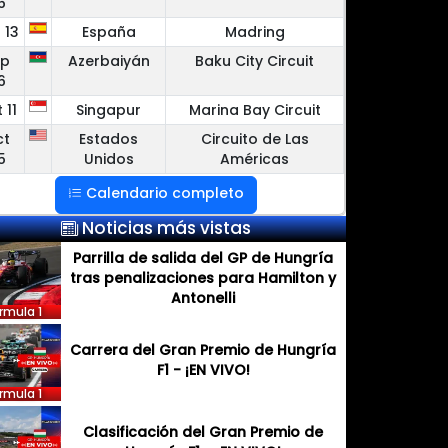
6
 13
España
Madring
ep
Azerbaiyán
Baku City Circuit
6
 11
Singapur
Marina Bay Circuit
ct
Estados
Circuito de Las
5
Unidos
Américas
Calendario completo
Noticias más vistas
Parrilla de salida del GP de Hungría
tras penalizaciones para Hamilton y
Antonelli
rmula 1
Carrera del Gran Premio de Hungría
F1 - ¡EN VIVO!
rmula 1
Clasificación del Gran Premio de