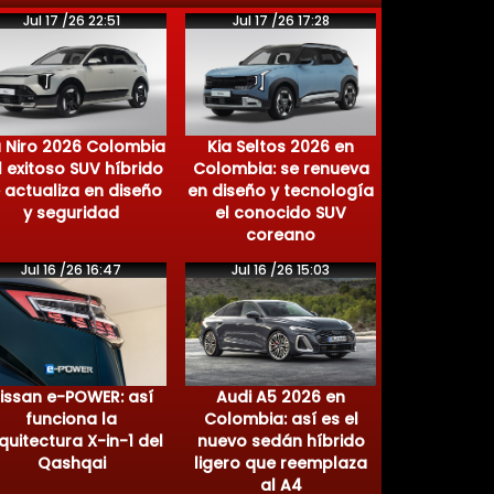
Jul 17 /26 22:51
Jul 17 /26 17:28
a Niro 2026 Colombia
Kia Seltos 2026 en
el exitoso SUV híbrido
Colombia: se renueva
 actualiza en diseño
en diseño y tecnología
y seguridad
el conocido SUV
coreano
Jul 16 /26 16:47
Jul 16 /26 15:03
issan e-POWER: así
Audi A5 2026 en
funciona la
Colombia: así es el
quitectura X-in-1 del
nuevo sedán híbrido
Qashqai
ligero que reemplaza
al A4