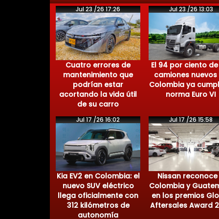
Jul 23 /26 17:26
Jul 23 /26 13:03
Cuatro errores de
El 94 por ciento de
mantenimiento que
camiones nuevos
podrían estar
Colombia ya cumpl
acortando la vida útil
norma Euro VI
de su carro
Jul 17 /26 16:02
Jul 17 /26 15:58
Kia EV2 en Colombia: el
Nissan reconoce
nuevo SUV eléctrico
Colombia y Guate
llega oficialmente con
en los premios Gl
312 kilómetros de
Aftersales Award 
autonomía