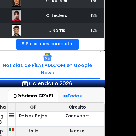
G. Russell
160
C. Leclerc
138
L. Norris
128
Posiciones completas
Noticias de F1LATAM.COM en Google
News
Calendario 2026
Próximos GP's F1
Todos
cha
GP
Circuito
ug
Países Bajos
Zandvoort
3
ep
Italia
Monza