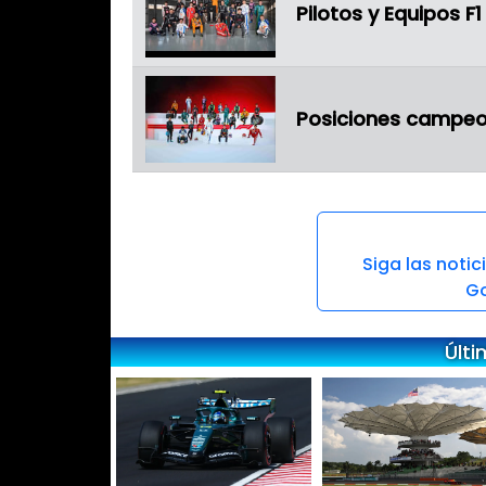
Pilotos y Equipos F
Posiciones campeon
Siga las noti
Go
Últi