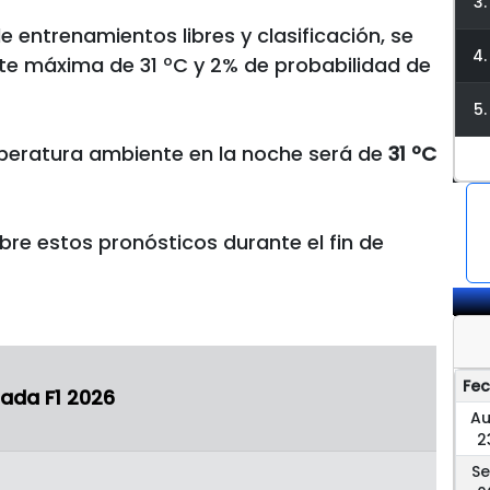
3.
e entrenamientos libres y clasificación, se
4.
te máxima de 31 ºC y 2% de probabilidad de
5.
mperatura ambiente en la noche será de
31 ºC
e estos pronósticos durante el fin de
Fe
ada F1 2026
A
2
S