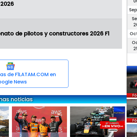
0
1 2026
Sep
S
2
ato de pilotos y constructores 2026 F1
Oct
O
2
cias de F1LATAM.COM en
ogle News
Fó
mas noticias
Fó