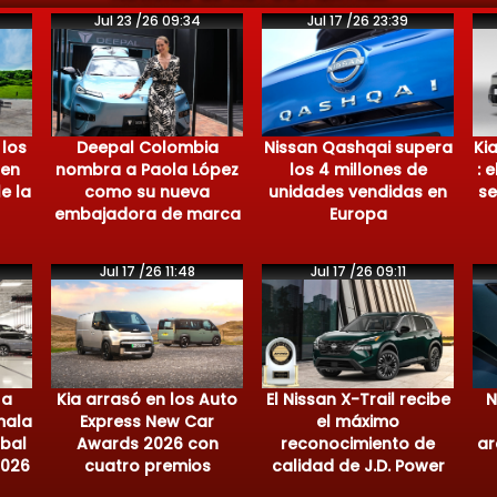
Jul 23 /26 09:34
Jul 17 /26 23:39
 los
Deepal Colombia
Nissan Qashqai supera
Ki
 en
nombra a Paola López
los 4 millones de
: 
e la
como su nueva
unidades vendidas en
se
embajadora de marca
Europa
Jul 17 /26 11:48
Jul 17 /26 09:11
 a
Kia arrasó en los Auto
El Nissan X-Trail recibe
N
mala
Express New Car
el máximo
obal
Awards 2026 con
reconocimiento de
ar
2026
cuatro premios
calidad de J.D. Power