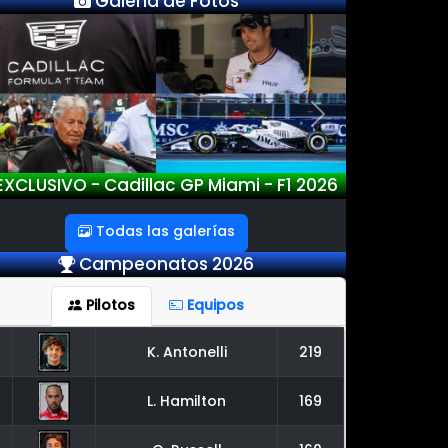
Galería de Fotos
Previous
Next
XCLUSIVO - Cadillac GP Miami - F1 2026
Todas las galerías
Campeonatos 2026
Pilotos
Equipos
K. Antonelli
219
L. Hamilton
169