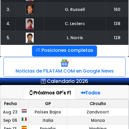
3.
G. Russell
160
4.
C. Leclerc
138
5.
L. Norris
128
Posiciones completas
Noticias de F1LATAM.COM en Google News
Calendario 2026
Próximos GP's F1
Todos
Fecha
GP
Circuito
Aug 23
Países Bajos
Zandvoort
Sep 06
Italia
Monza
Sep 13
España
Madring