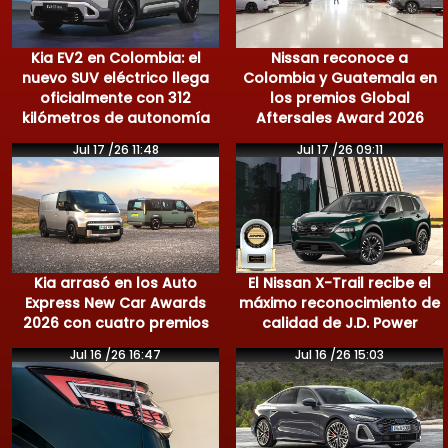
Kia EV2 en Colombia: el
Nissan reconoce a
nuevo SUV eléctrico llega
Colombia y Guatemala en
oficialmente con 312
los premios Global
kilómetros de autonomía
Aftersales Award 2026
Jul 17 /26 11:48
Jul 17 /26 09:11
Kia arrasó en los Auto
El Nissan X-Trail recibe el
Express New Car Awards
máximo reconocimiento de
2026 con cuatro premios
calidad de J.D. Power
Jul 16 /26 16:47
Jul 16 /26 15:03