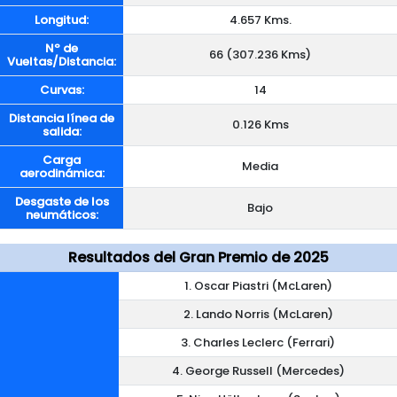
Longitud:
4.657 Kms.
Nº de
66 (307.236 Kms)
Vueltas/Distancia:
Curvas:
14
Distancia línea de
0.126 Kms
salida:
Carga
Media
aerodinámica:
Desgaste de los
Bajo
neumáticos:
Resultados del Gran Premio de 2025
1. Oscar Piastri (McLaren)
2. Lando Norris (McLaren)
3. Charles Leclerc (Ferrari)
4. George Russell (Mercedes)