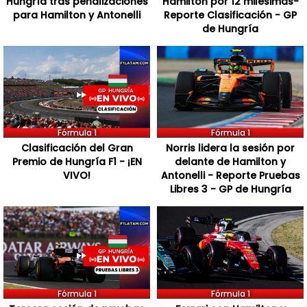
Hungría tras penalizaciones
Hamilton por 12 milésimas-
para Hamilton y Antonelli
Reporte Clasificación - GP
de Hungría
Fórmula 1
Fórmula 1
Clasificación del Gran
Norris lidera la sesión por
Premio de Hungría F1 - ¡EN
delante de Hamilton y
VIVO!
Antonelli - Reporte Pruebas
Libres 3 - GP de Hungría
Fórmula 1
Fórmula 1