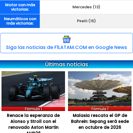
Motor con más
Mercedes (13)
victorias:
Neumáticos con
Pirelli (15)
más victorias:
Siga las noticias de F1LATAM.COM en Google News
Últimas noticias
Fórmula 1
Fórmula 1
Renace la esperanza de
Malasia rescata el GP de
Alonso y Stroll con el
Bahrein: Sepang será sede
renovado Aston Martin
en octubre de 2026