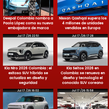
Deepal Colombia nombra a
Nissan Qashqai supera los
Paola López como su nueva
4 millones de unidades
embajadora de marca
vendidas en Europa
Jul 17 /26 22:51
Jul 17 /26 17:28
Kia Niro 2026 Colombia : el
Kia Seltos 2026 en
exitoso SUV híbrido se
Colombia: se renueva en
actualiza en diseño y
diseño y tecnología el
seguridad
conocido SUV coreano
Jul 17 /26 16:02
Jul 17 /26 15:58