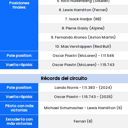
5. Nico Hülkenberg (Sauber)
Posiciones
finales:
6. Lewis Hamilton (Ferrari)
7. Isack Hadjar (RB)
8. Pierre Gasly (Alpine)
9. Fernando Alonso (Aston Martin)
10. Max Verstappen (Red Bull)
Pole position:
Oscar Piastri (McLaren) - 1:11.546
Vuelta rápida:
Oscar Piastri (McLaren) - 1:15.743
Récords del circuito
Pole position:
Lando Norris - 1:11.383 - (2024)
Vuelta rápida:
Oscar Piastri - 1:15.743 - (2025)
Piloto con más
Michael Schumacher - Lewis Hamilton (6)
victorias:
Escudería con
Ferrari (8)
más victorias