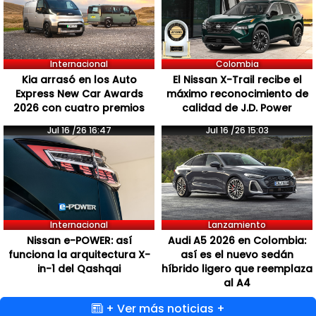
Internacional
Colombia
Kia arrasó en los Auto
El Nissan X-Trail recibe el
Express New Car Awards
máximo reconocimiento de
2026 con cuatro premios
calidad de J.D. Power
Jul 16 /26 16:47
Jul 16 /26 15:03
Internacional
Lanzamiento
Nissan e-POWER: así
Audi A5 2026 en Colombia:
funciona la arquitectura X-
así es el nuevo sedán
in-1 del Qashqai
híbrido ligero que reemplaza
al A4
+ Ver más noticias +