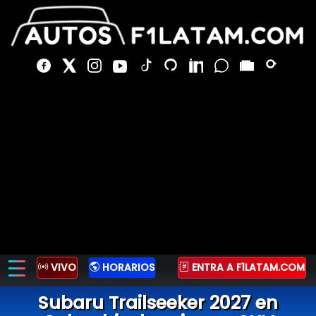
VIVO
HORARIOS
ENTRA A F1LATAM.COM
Subaru Trailseeker 2027 en