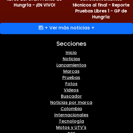
Hungría - ¡EN VIVO!
técnicos al final - Reporte
Pruebas Libres 1 - GP de
Hungría
+ Ver más noticias +
Secciones
Inicio
Noticias
Lanzamientos
Marcas
Pruebas
Fotos
Videos
Buscador
Noticias por marca
Colombia
Internacionales
Tecnología
Motos y UTV's