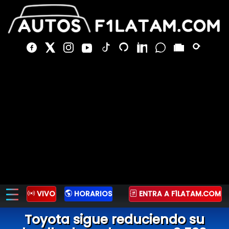
VIVO
HORARIOS
ENTRA A F1LATAM.COM
Toyota sigue reduciendo su