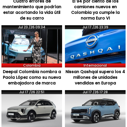
Cuatro errores de
El 94 por ciento de los
mantenimiento que podrían
camiones nuevos en
estar acortando la vida útil
Colombia ya cumple la
de su carro
norma Euro VI
Jul 23 /26 09:34
Jul 17 /26 23:39
Colombia
Internacional
Deepal Colombia nombra a
Nissan Qashqai supera los 4
Paola López como su nueva
millones de unidades
embajadora de marca
vendidas en Europa
Jul 17 /26 22:51
Jul 17 /26 17:28