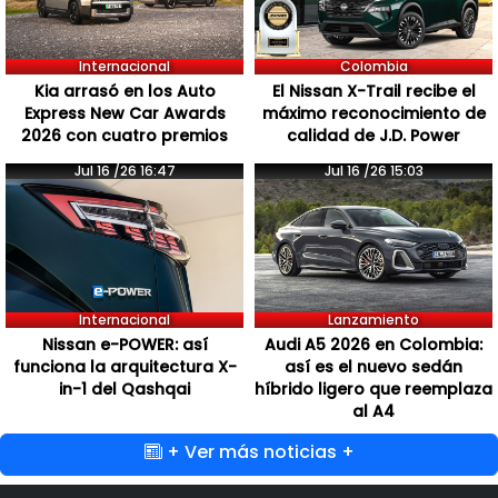
Internacional
Colombia
Kia arrasó en los Auto
El Nissan X-Trail recibe el
Express New Car Awards
máximo reconocimiento de
2026 con cuatro premios
calidad de J.D. Power
Jul 16 /26 16:47
Jul 16 /26 15:03
Internacional
Lanzamiento
Nissan e-POWER: así
Audi A5 2026 en Colombia:
funciona la arquitectura X-
así es el nuevo sedán
in-1 del Qashqai
híbrido ligero que reemplaza
al A4
+ Ver más noticias +