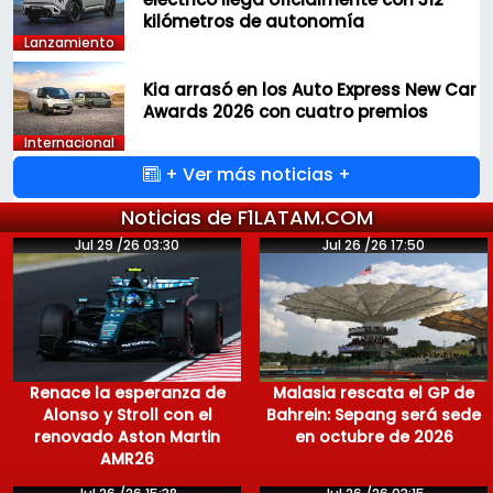
kilómetros de autonomía
Lanzamiento
Kia arrasó en los Auto Express New Car
Awards 2026 con cuatro premios
Internacional
+ Ver más noticias +
Noticias de F1LATAM.COM
Jul 29 /26 03:30
Jul 26 /26 17:50
Renace la esperanza de
Malasia rescata el GP de
Alonso y Stroll con el
Bahrein: Sepang será sede
renovado Aston Martin
en octubre de 2026
AMR26