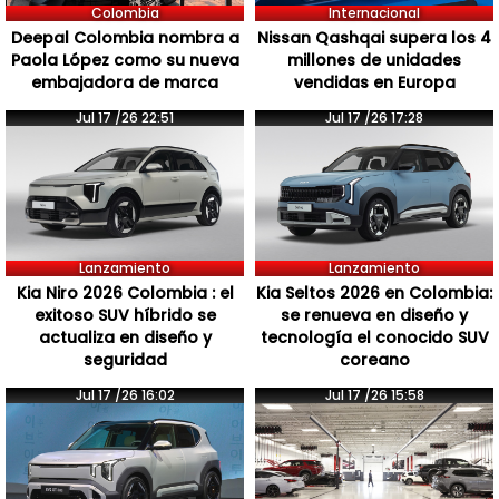
Colombia
Internacional
Deepal Colombia nombra a
Nissan Qashqai supera los 4
Paola López como su nueva
millones de unidades
embajadora de marca
vendidas en Europa
Jul 17 /26 22:51
Jul 17 /26 17:28
Lanzamiento
Lanzamiento
Kia Niro 2026 Colombia : el
Kia Seltos 2026 en Colombia:
exitoso SUV híbrido se
se renueva en diseño y
actualiza en diseño y
tecnología el conocido SUV
seguridad
coreano
Jul 17 /26 16:02
Jul 17 /26 15:58