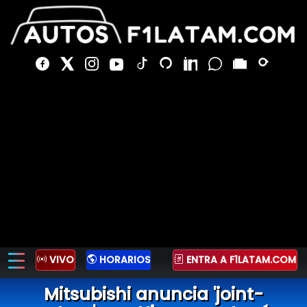
VIVO
HORARIOS
ENTRA A F1LATAM.COM
Mitsubishi anuncia 'joint-