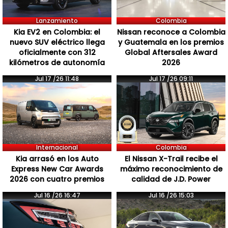
Lanzamiento
Colombia
Kia EV2 en Colombia: el
Nissan reconoce a Colombia
nuevo SUV eléctrico llega
y Guatemala en los premios
oficialmente con 312
Global Aftersales Award
kilómetros de autonomía
2026
Jul 17 /26 11:48
Jul 17 /26 09:11
Internacional
Colombia
Kia arrasó en los Auto
El Nissan X-Trail recibe el
Express New Car Awards
máximo reconocimiento de
2026 con cuatro premios
calidad de J.D. Power
Jul 16 /26 16:47
Jul 16 /26 15:03