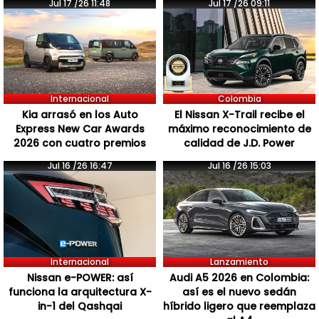
Jul 17 /26 11:48
Jul 17 /26 09:11
Internacional
Colombia
Kia arrasó en los Auto
El Nissan X-Trail recibe el
Express New Car Awards
máximo reconocimiento de
2026 con cuatro premios
calidad de J.D. Power
Jul 16 /26 16:47
Jul 16 /26 15:03
Internacional
Lanzamiento
Nissan e-POWER: así
Audi A5 2026 en Colombia:
funciona la arquitectura X-
así es el nuevo sedán
in-1 del Qashqai
híbrido ligero que reemplaza