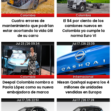
Colombia
Colombia
Cuatro errores de
El 94 por ciento de los
mantenimiento que podrían
camiones nuevos en
estar acortando la vida útil
Colombia ya cumple la
de su carro
norma Euro VI
Jul 23 /26 09:34
Jul 17 /26 23:39
Colombia
Internacional
Deepal Colombia nombra a
Nissan Qashqai supera los 4
Paola López como su nueva
millones de unidades
embajadora de marca
vendidas en Europa
Jul 17 /26 22:51
Jul 17 /26 17:28