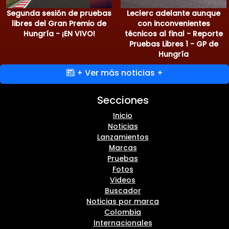
Segunda sesión de pruebas
Leclerc adelante aunque
libres del Gran Premio de
con inconvenientes
Hungría - ¡EN VIVO!
técnicos al final - Reporte
Pruebas Libres 1 - GP de
Hungría
+ Ver más noticias +
Secciones
Inicio
Noticias
Lanzamientos
Marcas
Pruebas
Fotos
Videos
Buscador
Noticias por marca
Colombia
Internacionales