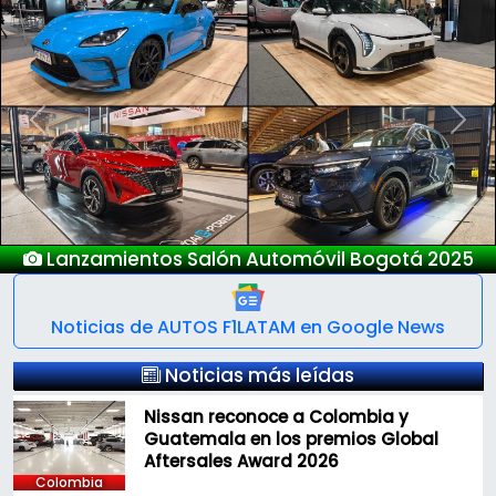
Previous
Next
l Bogotá 2025
Nuevo Deepal S0
Noticias de AUTOS F1LATAM en Google News
Noticias más leídas
Nissan reconoce a Colombia y
Guatemala en los premios Global
Aftersales Award 2026
Colombia