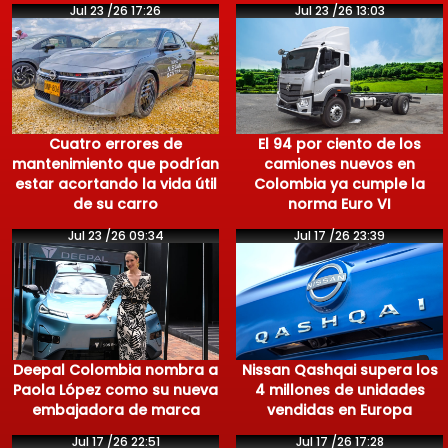
Jul 23 /26 17:26
Jul 23 /26 13:03
Cuatro errores de
El 94 por ciento de los
mantenimiento que podrían
camiones nuevos en
estar acortando la vida útil
Colombia ya cumple la
de su carro
norma Euro VI
Jul 23 /26 09:34
Jul 17 /26 23:39
Deepal Colombia nombra a
Nissan Qashqai supera los
Paola López como su nueva
4 millones de unidades
embajadora de marca
vendidas en Europa
Jul 17 /26 22:51
Jul 17 /26 17:28