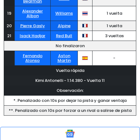
Bearman
Alexander
19
Williams
1 vuelta
Albon
20
Pierre Gasly
Alpine
1 vuelta
21
Isack Hadjar
Red Bull
3 vueltas
No finalizaron
Fernando
Aston
-
Alonso
Martin
Vuelta rápida
Kimi Antonelli - 1:14.380 - Vuelta 11
Observación:
*. Penalizado con 10s por dejar la pista y ganar ventaja
**. Penalizado con 10s por forzar a un rival a salirse de pista