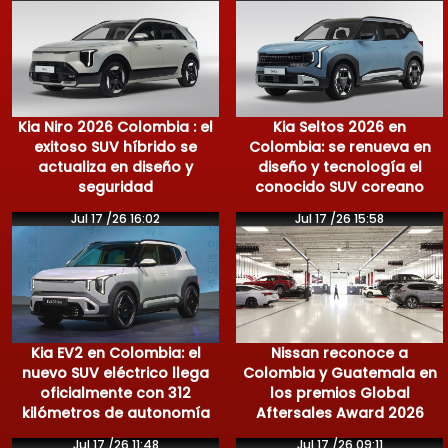
Kia Niro 2026 Colombia : el
Kia Seltos 2026 en
exitoso SUV híbrido se
Colombia: se renueva en
actualiza en diseño y
diseño y tecnología el
seguridad
conocido SUV coreano
Jul 17 /26 16:02
Jul 17 /26 15:58
Kia EV2 en Colombia: el
Nissan reconoce a
nuevo SUV eléctrico llega
Colombia y Guatemala en
oficialmente con 312
los premios Global
kilómetros de autonomía
Aftersales Award 2026
Jul 17 /26 11:48
Jul 17 /26 09:11