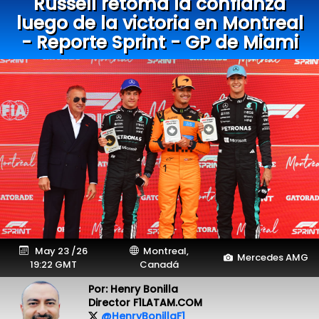
Russell retoma la confianza
luego de la victoria en Montreal
- Reporte Sprint - GP de Miami
May 23 /26
Montreal,
Mercedes AMG
19:22 GMT
Canadá
Por: Henry Bonilla
Director F1LATAM.COM
@HenryBonillaF1