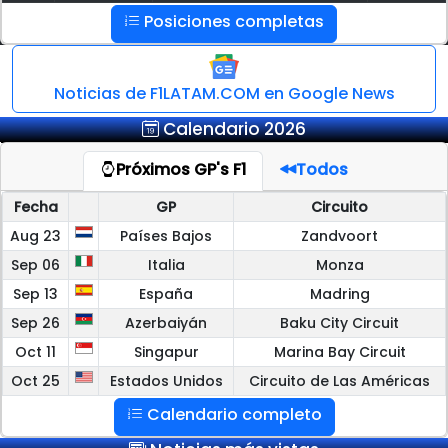
Posiciones completas
Noticias de F1LATAM.COM en Google News
Calendario 2026
Próximos GP's F1
Todos
Fecha
GP
Circuito
Aug 23
Países Bajos
Zandvoort
Sep 06
Italia
Monza
Sep 13
España
Madring
Sep 26
Azerbaiyán
Baku City Circuit
Oct 11
Singapur
Marina Bay Circuit
Oct 25
Estados Unidos
Circuito de Las Américas
Calendario completo