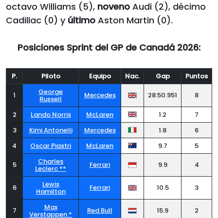
octavo Williams (5),
noveno
Audi (2), décimo
Cadillac (0) y
último
Aston Martin (0).
Posiciones Sprint del GP de Canadá 2026:
P.
Piloto
Equipo
Nac.
Gap
Puntos
George
1
Mercedes
28:50.951
8
Russell
2
Lando Norris
McLaren
1.2
7
3
Kimi Antonelli
Mercedes
1.8
6
4
Oscar Piastri
McLaren
9.7
5
Charles
5
Ferrari
9.9
4
Leclerc **
Lewis
6
Ferrari
10.5
3
Hamilton
Max
7
Red Bull
15.9
2
Verstappen *