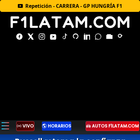
Repetición - CARRERA - GP HUNGRÍA F1
VIVO
HORARIOS
AUTOS F1LATAM.COM