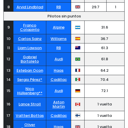
8
Arvid Lindblad
RB
29.7
1
Pilotos sin puntos
Franco
9
Alpine
31.6
Colapinto
10
Carlos Sainz
Williams
36.7
11
Liam Lawson
RB
61.3
Gabriel
12
Audi
61.8
Bortoleto
13
Esteban Ocon
Haas
64.2
14
Sergio Pérez*
Cadillac
70.4
Nico
15
Audi
72.1
Hülkenberg**
Aston
16
Lance Stroll
1 vuelta
Martin
17
Valtteri Bottas
Cadillac
1 vuelta
Oliver
18
Haas
1 vuelta