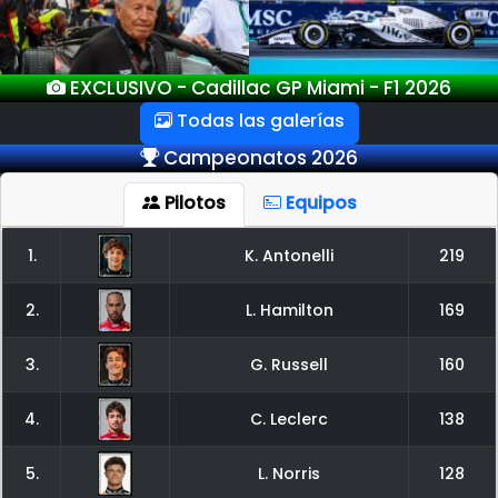
EXCLUSIVO - Cadillac GP Miami - F1 2026
Todas las galerías
Campeonatos 2026
Pilotos
Equipos
1.
K. Antonelli
219
2.
L. Hamilton
169
3.
G. Russell
160
4.
C. Leclerc
138
5.
L. Norris
128