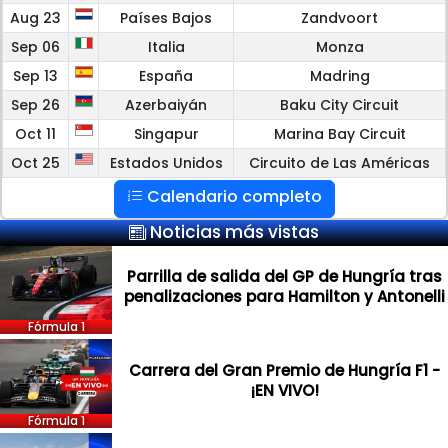
Aug 23
Países Bajos
Zandvoort
Sep 06
Italia
Monza
Sep 13
España
Madring
Sep 26
Azerbaiyán
Baku City Circuit
Oct 11
Singapur
Marina Bay Circuit
Oct 25
Estados Unidos
Circuito de Las Américas
Calendario completo
Noticias más vistas
Parrilla de salida del GP de Hungría tras
penalizaciones para Hamilton y Antonelli
Fórmula 1
Carrera del Gran Premio de Hungría F1 -
¡EN VIVO!
Fórmula 1