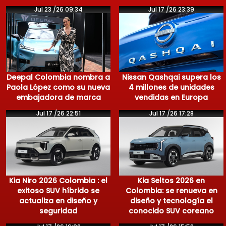
Jul 23 /26 09:34
Jul 17 /26 23:39
Deepal Colombia nombra a
Nissan Qashqai supera los
Paola López como su nueva
4 millones de unidades
embajadora de marca
vendidas en Europa
Jul 17 /26 22:51
Jul 17 /26 17:28
Kia Niro 2026 Colombia : el
Kia Seltos 2026 en
exitoso SUV híbrido se
Colombia: se renueva en
actualiza en diseño y
diseño y tecnología el
seguridad
conocido SUV coreano