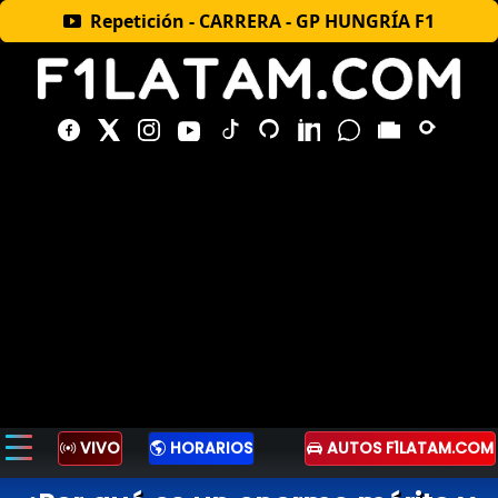
Repetición - CARRERA - GP HUNGRÍA F1
VIVO
HORARIOS
AUTOS F1LATAM.COM