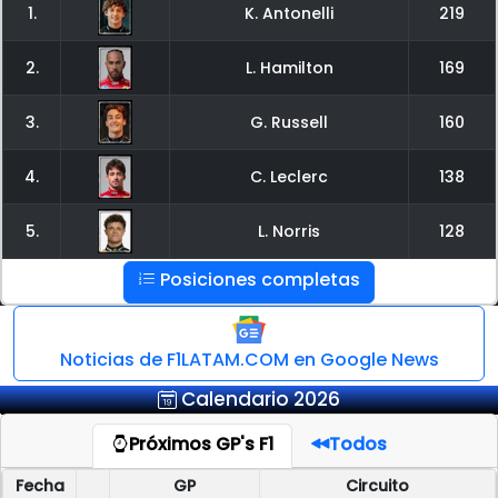
1.
K. Antonelli
219
2.
L. Hamilton
169
3.
G. Russell
160
4.
C. Leclerc
138
5.
L. Norris
128
Posiciones completas
Noticias de F1LATAM.COM en Google News
Calendario 2026
Próximos GP's F1
Todos
Fecha
GP
Circuito