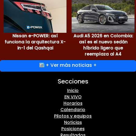
Nissan e-POWER: así
Audi A5 2026 en Colombia:
funciona la arquitectura X-
así es el nuevo sedán
in-1 del Qashqai
híbrido ligero que
reemplaza al A4
+ Ver más noticias +
Secciones
Inicio
EN VIVO
Horarios
Calendario
Pilotos y equipos
Noticias
Posiciones
Resultados