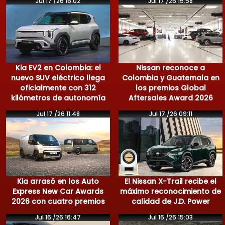
Jul 17 /26 16:02
Jul 17 /26 15:58
Kia EV2 en Colombia: el
Nissan reconoce a
nuevo SUV eléctrico llega
Colombia y Guatemala en
oficialmente con 312
los premios Global
kilómetros de autonomía
Aftersales Award 2026
Jul 17 /26 11:48
Jul 17 /26 09:11
Kia arrasó en los Auto
El Nissan X-Trail recibe el
Express New Car Awards
máximo reconocimiento de
2026 con cuatro premios
calidad de J.D. Power
Jul 16 /26 16:47
Jul 16 /26 15:03