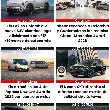
Lanzamiento
Colombia
Kia EV2 en Colombia: el
Nissan reconoce a Colombia
nuevo SUV eléctrico llega
y Guatemala en los premios
oficialmente con 312
Global Aftersales Award
kilómetros de autonomía
2026
Jul 17 /26 11:48
Jul 17 /26 09:11
Internacional
Colombia
Kia arrasó en los Auto
El Nissan X-Trail recibe el
Express New Car Awards
máximo reconocimiento de
2026 con cuatro premios
calidad de J.D. Power
Jul 16 /26 16:47
Jul 16 /26 15:03