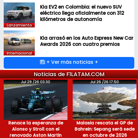
Kia EV2 en Colombia: el nuevo SUV
eléctrico llega oficialmente con 312
kilómetros de autonomía
Lanzamiento
Kia arrasó en los Auto Express New Car
Awards 2026 con cuatro premios
Internacional
+ Ver más noticias +
Noticias de F1LATAM.COM
Jul 29 /26 03:30
Jul 26 /26 17:50
Renace la esperanza de
Malasia rescata el GP de
Alonso y Stroll con el
Bahrein: Sepang será sede
renovado Aston Martin
en octubre de 2026