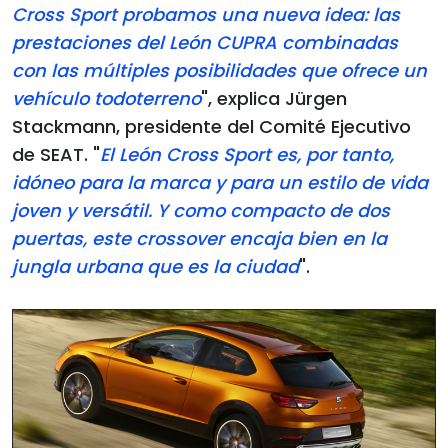
Cross Sport probamos una nueva idea: las
prestaciones del León CUPRA combinadas
con las múltiples posibilidades que ofrece un
vehículo todoterreno
", explica Jürgen
Stackmann, presidente del Comité Ejecutivo
de SEAT. "
El León Cross Sport es, por tanto,
idóneo para la marca y para un estilo de vida
joven y versátil. Y como compacto de dos
puertas, este crossover encaja bien en la
jungla urbana que es la ciudad
".