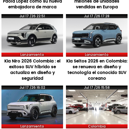
Paola López como su nueva
millones de unidades
embajadora de marca
vendidas en Europa
Jul 17 /26 22:51
Jul 17 /26 17:28
Lanzamiento
Lanzamiento
Kia Niro 2026 Colombia : el
Kia Seltos 2026 en Colombia:
exitoso SUV híbrido se
se renueva en diseño y
actualiza en diseño y
tecnología el conocido SUV
seguridad
coreano
Jul 17 /26 16:02
Jul 17 /26 15:58
Lanzamiento
Colombia