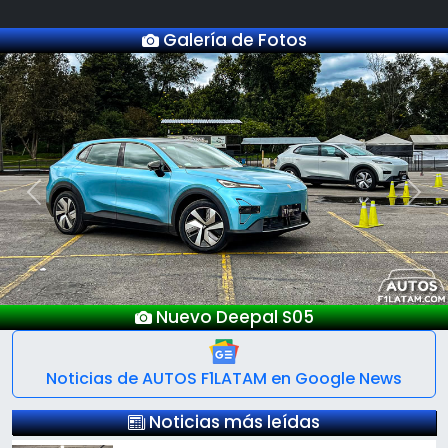
Galería de Fotos
Previous
Next
l S05
Lanzamientos Salón Auto
Noticias de AUTOS F1LATAM en Google News
Noticias más leídas