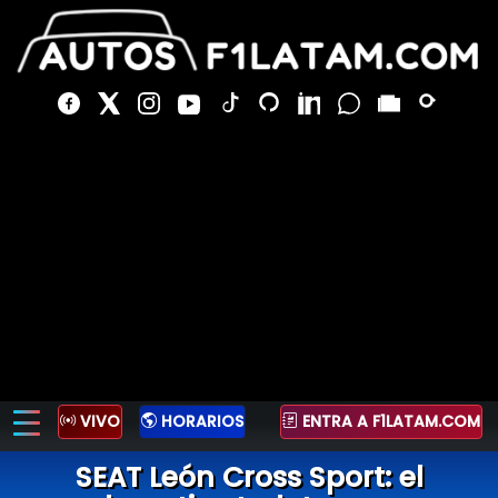
VIVO
HORARIOS
ENTRA A F1LATAM.COM
SEAT León Cross Sport: el