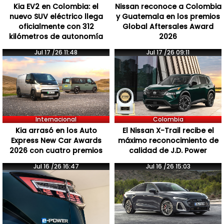
Kia EV2 en Colombia: el
Nissan reconoce a Colombia
nuevo SUV eléctrico llega
y Guatemala en los premios
oficialmente con 312
Global Aftersales Award
kilómetros de autonomía
2026
Jul 17 /26 11:48
Jul 17 /26 09:11
Internacional
Colombia
Kia arrasó en los Auto
El Nissan X-Trail recibe el
Express New Car Awards
máximo reconocimiento de
2026 con cuatro premios
calidad de J.D. Power
Jul 16 /26 16:47
Jul 16 /26 15:03