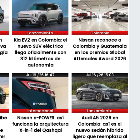
Lanzamiento
Colombia
n
Kia EV2 en Colombia: el
Nissan reconoce a
eva
nuevo SUV eléctrico
Colombia y Guatemala
ogía
llega oficialmente con
en los premios Global
312 kilómetros de
Aftersales Award 2026
autonomía
Jul 16 /26 16:47
Jul 16 /26 15:03
Internacional
Lanzamiento
cibe
Nissan e-POWER: así
Audi A5 2026 en
funciona la arquitectura
Colombia: así es el
de
X-in-1 del Qashqai
nuevo sedán híbrido
wer
ligero que reemplaza al