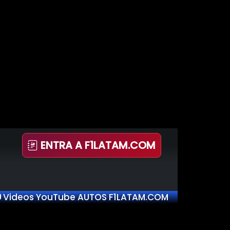
ENTRA A F1LATAM.COM
Videos YouTube AUTOS F1LATAM.COM