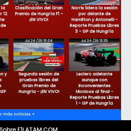
 la
Clasificación del Gran
Norris lidera la sesión
r 12
Premio de Hungría F1 -
por delante de
te
¡EN VIVO!
Hamilton y Antonelli -
 de
Reporte Pruebas Libres
3 - GP de Hungría
Jul 24 /26 15:04
Jul 24 /26 13:35
on y
Segunda sesión de
Leclerc adelante
a
pruebas libres del
aunque con
e
Gran Premio de
inconvenientes
 GP
Hungría - ¡EN VIVO!
técnicos al final -
Reporte Pruebas Libres
1 - GP de Hungría
r más noticias +
Sobre F1LATAM.COM