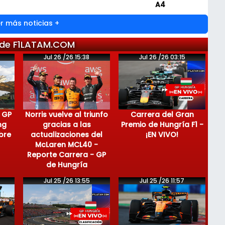
A4
r más noticias +
 de F1LATAM.COM
Jul 26 /26 15:38
Jul 26 /26 03:15
 GP
Norris vuelve al triunfo
Carrera del Gran
ng
gracias a las
Premio de Hungría F1 -
bre
actualizaciones del
¡EN VIVO!
McLaren MCL40 -
Reporte Carrera - GP
de Hungría
Jul 25 /26 13:55
Jul 25 /26 11:57