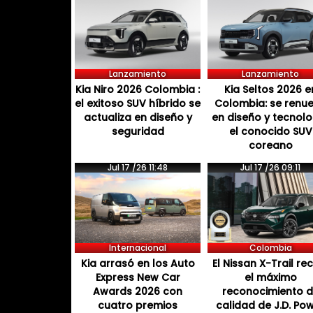
Lanzamiento
Lanzamiento
Kia Niro 2026 Colombia :
Kia Seltos 2026 e
el exitoso SUV híbrido se
Colombia: se renu
actualiza en diseño y
en diseño y tecnol
seguridad
el conocido SUV
coreano
Jul 17 /26 11:48
Jul 17 /26 09:11
Internacional
Colombia
Kia arrasó en los Auto
El Nissan X-Trail re
Express New Car
el máximo
Awards 2026 con
reconocimiento 
cuatro premios
calidad de J.D. Po