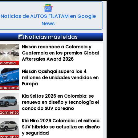
Noticias de AUTOS F1LATAM en Google
News
Noticias más leídas
Nissan reconoce a Colombia y
Guatemala en los premios Global
Aftersales Award 2026
olombia
Nissan Qashqai supera los 4
millones de unidades vendidas en
Europa
ernacional
Kia Seltos 2026 en Colombia: se
renueva en diseño y tecnología el
conocido SUV coreano
nzamiento
Kia Niro 2026 Colombia : el exitoso
SUV híbrido se actualiza en diseño
y seguridad
nzamiento