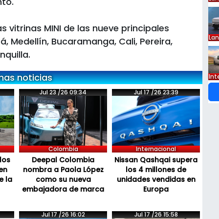
to.
s vitrinas MINI de las nueve principales
La
tá, Medellín, Bucaramanga, Cali, Pereira,
nquilla.
mas noticias
Int
Jul 23 /26 09:34
Jul 17 /26 23:39
Colombia
Internacional
los
Deepal Colombia
Nissan Qashqai supera
en
nombra a Paola López
los 4 millones de
e la
como su nueva
unidades vendidas en
embajadora de marca
Europa
Jul 17 /26 16:02
Jul 17 /26 15:58