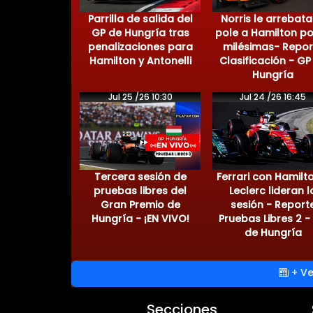
Parrilla de salida del
Norris le arrebata
GP de Hungría tras
pole a Hamilton po
penalizaciones para
milésimas- Repor
Hamilton y Antonelli
Clasificación - GP
Hungría
Jul 25 /26 10:30
Jul 24 /26 16:45
Tercera sesión de
Ferrari con Hamilt
pruebas libres del
Leclerc lideran l
Gran Premio de
sesión - Report
Hungría - ¡EN VIVO!
Pruebas Libres 2 -
de Hungría
+ Ve
Secciones