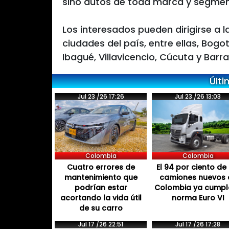
sino autos de toda marca y segmen
Los interesados pueden dirigirse a la
ciudades del país, entre ellas, Bogo
Ibagué, Villavicencio, Cúcuta y Barra
Últi
Jul 23 /26 17:26
Jul 23 /26 13:03
Colombia
Colombia
Cuatro errores de
El 94 por ciento de 
mantenimiento que
camiones nuevos 
podrían estar
Colombia ya cumpl
acortando la vida útil
norma Euro VI
de su carro
Jul 17 /26 22:51
Jul 17 /26 17:28