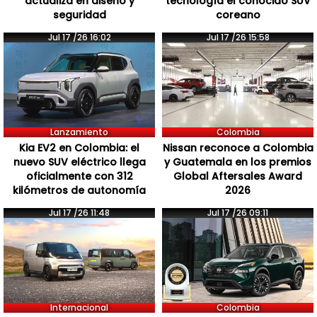
actualiza en diseño y
tecnología el conocido SUV
seguridad
coreano
Jul 17 /26 16:02
Jul 17 /26 15:58
Lanzamiento
Colombia
Kia EV2 en Colombia: el
Nissan reconoce a Colombia
nuevo SUV eléctrico llega
y Guatemala en los premios
oficialmente con 312
Global Aftersales Award
kilómetros de autonomía
2026
Jul 17 /26 11:48
Jul 17 /26 09:11
Internacional
Colombia