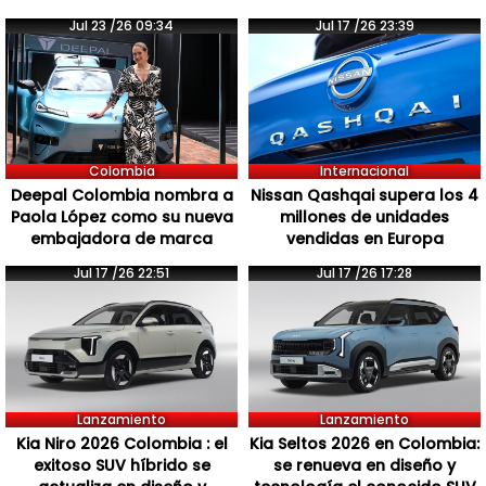
Jul 23 /26 09:34
Jul 17 /26 23:39
Colombia
Internacional
Deepal Colombia nombra a
Nissan Qashqai supera los 4
Paola López como su nueva
millones de unidades
embajadora de marca
vendidas en Europa
Jul 17 /26 22:51
Jul 17 /26 17:28
Lanzamiento
Lanzamiento
Kia Niro 2026 Colombia : el
Kia Seltos 2026 en Colombia:
exitoso SUV híbrido se
se renueva en diseño y