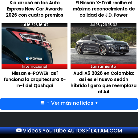
Kia arrasó en los Auto
El Nissan X-Trail recibe el
Express New Car Awards
máximo reconocimiento de
2026 con cuatro premios
calidad de J.D. Power
Jul 16 /26 16:47
Jul 16 /26 15:03
Internacional
Lanzamiento
Nissan e-POWER: así
Audi A5 2026 en Colombia:
funciona la arquitectura X-
así es el nuevo sedán
in-1 del Qashqai
híbrido ligero que reemplaza
al A4
+ Ver más noticias +
Videos YouTube AUTOS F1LATAM.COM