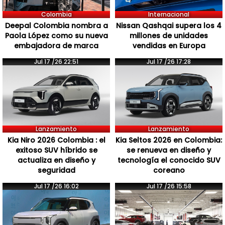
Colombia
Internacional
Deepal Colombia nombra a
Nissan Qashqai supera los 4
Paola López como su nueva
millones de unidades
embajadora de marca
vendidas en Europa
Jul 17 /26 22:51
Jul 17 /26 17:28
Lanzamiento
Lanzamiento
Kia Niro 2026 Colombia : el
Kia Seltos 2026 en Colombia:
exitoso SUV híbrido se
se renueva en diseño y
actualiza en diseño y
tecnología el conocido SUV
seguridad
coreano
Jul 17 /26 16:02
Jul 17 /26 15:58