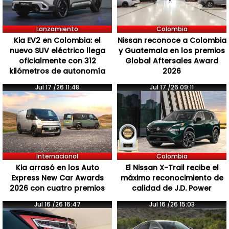
Lanzamiento
Colombia
Kia EV2 en Colombia: el
Nissan reconoce a Colombia
nuevo SUV eléctrico llega
y Guatemala en los premios
oficialmente con 312
Global Aftersales Award
kilómetros de autonomía
2026
Jul 17 /26 11:48
Jul 17 /26 09:11
Internacional
Colombia
Kia arrasó en los Auto
El Nissan X-Trail recibe el
Express New Car Awards
máximo reconocimiento de
2026 con cuatro premios
calidad de J.D. Power
Jul 16 /26 16:47
Jul 16 /26 15:03