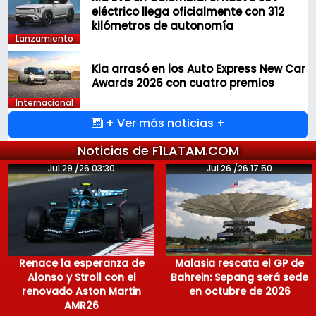
eléctrico llega oficialmente con 312
kilómetros de autonomía
Lanzamiento
Kia arrasó en los Auto Express New Car
Awards 2026 con cuatro premios
Internacional
+ Ver más noticias +
Noticias de F1LATAM.COM
Jul 29 /26 03:30
Jul 26 /26 17:50
Renace la esperanza de
Malasia rescata el GP de
Alonso y Stroll con el
Bahrein: Sepang será sede
renovado Aston Martin
en octubre de 2026
AMR26