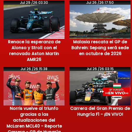
Jul 29 /26 03:30
Jul 26 /26 17:50
Renace la esperanza de
Malasia rescata el GP de
Alonso y Stroll con el
Bahrein: Sepang será sede
renovado Aston Martin
en octubre de 2026
AMR26
Jul 26 /26 15:38
Jul 26 /26 03:15
Norris vuelve al triunfo
Carrera del Gran Premio de
gracias a las
Hungría F1 - ¡EN VIVO!
actualizaciones del
McLaren MCL40 - Reporte
Carrera - GP de Hungría