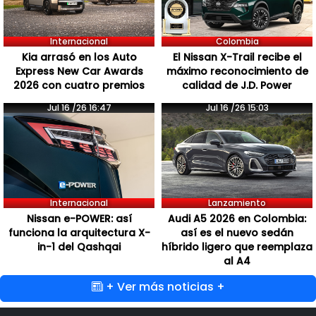
Internacional
Colombia
Kia arrasó en los Auto
El Nissan X-Trail recibe el
Express New Car Awards
máximo reconocimiento de
2026 con cuatro premios
calidad de J.D. Power
Jul 16 /26 16:47
Jul 16 /26 15:03
Internacional
Lanzamiento
Nissan e-POWER: así
Audi A5 2026 en Colombia:
funciona la arquitectura X-
así es el nuevo sedán
in-1 del Qashqai
híbrido ligero que reemplaza
al A4
+ Ver más noticias +