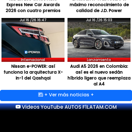
Express New Car Awards
máximo reconocimiento de
2026 con cuatro premios
calidad de J.D. Power
Jul 16 /26 16:47
Jul 16 /26 15:03
Internacional
Lanzamiento
Nissan e-POWER: así
Audi A5 2026 en Colombia:
funciona la arquitectura X-
así es el nuevo sedán
in-1 del Qashqai
híbrido ligero que reemplaza
al A4
+ Ver más noticias +
Videos YouTube AUTOS F1LATAM.COM