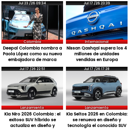
Jul 23 /26 09:34
Jul 17 /26 23:39
Colombia
Internacional
Deepal Colombia nombra a
Nissan Qashqai supera los 4
Paola López como su nueva
millones de unidades
embajadora de marca
vendidas en Europa
Jul 17 /26 22:51
Jul 17 /26 17:28
Lanzamiento
Lanzamiento
Kia Niro 2026 Colombia : el
Kia Seltos 2026 en Colombia:
exitoso SUV híbrido se
se renueva en diseño y
actualiza en diseño y
tecnología el conocido SUV