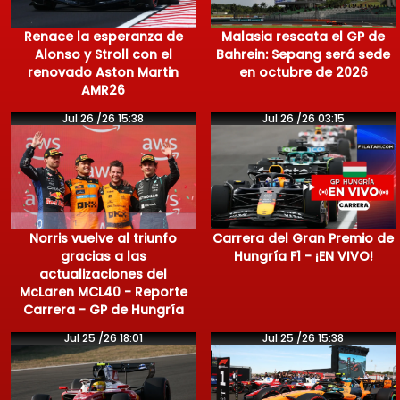
Renace la esperanza de
Malasia rescata el GP de
Alonso y Stroll con el
Bahrein: Sepang será sede
renovado Aston Martin
en octubre de 2026
AMR26
Jul 26 /26 15:38
Jul 26 /26 03:15
Norris vuelve al triunfo
Carrera del Gran Premio de
gracias a las
Hungría F1 - ¡EN VIVO!
actualizaciones del
McLaren MCL40 - Reporte
Carrera - GP de Hungría
Jul 25 /26 18:01
Jul 25 /26 15:38