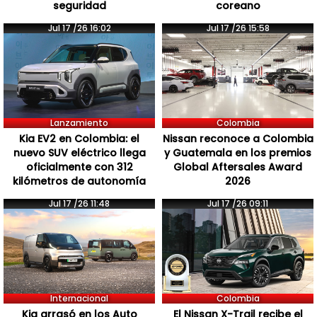
seguridad
coreano
Jul 17 /26 16:02
Jul 17 /26 15:58
Lanzamiento
Colombia
Kia EV2 en Colombia: el
Nissan reconoce a Colombia
nuevo SUV eléctrico llega
y Guatemala en los premios
oficialmente con 312
Global Aftersales Award
kilómetros de autonomía
2026
Jul 17 /26 11:48
Jul 17 /26 09:11
Internacional
Colombia
Kia arrasó en los Auto
El Nissan X-Trail recibe el