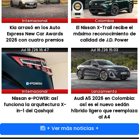
Internacional
Colombia
Kia arrasó en los Auto
El Nissan X-Trail recibe el
Express New Car Awards
máximo reconocimiento de
2026 con cuatro premios
calidad de J.D. Power
Jul 16 /26 16:47
Jul 16 /26 15:03
Internacional
Lanzamiento
Nissan e-POWER: así
Audi A5 2026 en Colombia:
funciona la arquitectura X-
así es el nuevo sedán
in-1 del Qashqai
híbrido ligero que reemplaza
al A4
+ Ver más noticias +