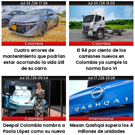
Jul 23 /26 17:26
Jul 23 /26 13:03
Colombia
Colombia
Cuatro errores de
El 94 por ciento de los
mantenimiento que podrían
camiones nuevos en
estar acortando la vida útil
Colombia ya cumple la
de su carro
norma Euro VI
Jul 23 /26 09:34
Jul 17 /26 23:39
Colombia
Internacional
Deepal Colombia nombra a
Nissan Qashqai supera los 4
Paola López como su nueva
millones de unidades