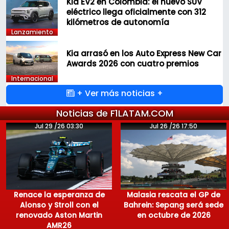
Kia EV2 en Colombia: el nuevo SUV
eléctrico llega oficialmente con 312
kilómetros de autonomía
Lanzamiento
Kia arrasó en los Auto Express New Car
Awards 2026 con cuatro premios
Internacional
+ Ver más noticias +
Noticias de F1LATAM.COM
Jul 29 /26 03:30
Jul 26 /26 17:50
Renace la esperanza de
Malasia rescata el GP de
Alonso y Stroll con el
Bahrein: Sepang será sede
renovado Aston Martin
en octubre de 2026
AMR26