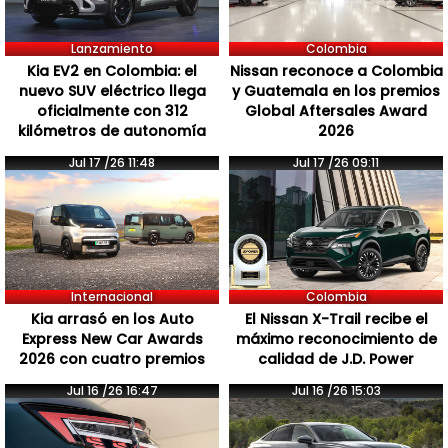
Lanzamiento
Colombia
Kia EV2 en Colombia: el
Nissan reconoce a Colombia
nuevo SUV eléctrico llega
y Guatemala en los premios
oficialmente con 312
Global Aftersales Award
kilómetros de autonomía
2026
Jul 17 /26 11:48
Jul 17 /26 09:11
Internacional
Colombia
Kia arrasó en los Auto
El Nissan X-Trail recibe el
Express New Car Awards
máximo reconocimiento de
2026 con cuatro premios
calidad de J.D. Power
Jul 16 /26 16:47
Jul 16 /26 15:03