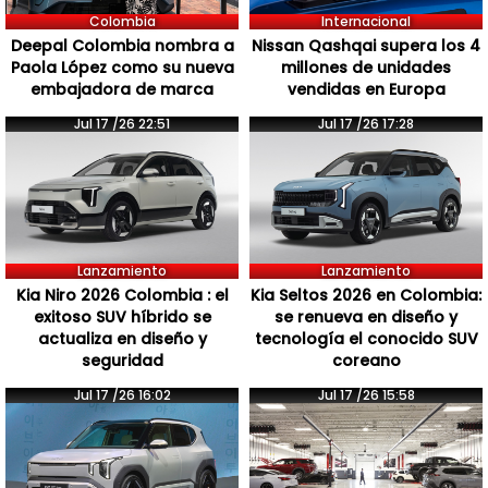
Colombia
Internacional
Deepal Colombia nombra a
Nissan Qashqai supera los 4
Paola López como su nueva
millones de unidades
embajadora de marca
vendidas en Europa
Jul 17 /26 22:51
Jul 17 /26 17:28
Lanzamiento
Lanzamiento
Kia Niro 2026 Colombia : el
Kia Seltos 2026 en Colombia:
exitoso SUV híbrido se
se renueva en diseño y
actualiza en diseño y
tecnología el conocido SUV
seguridad
coreano
Jul 17 /26 16:02
Jul 17 /26 15:58