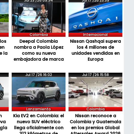
Jul 23 /26 09:34
Jul 17 /26 23:39
Colombia
Internacional
los
Deepal Colombia
Nissan Qashqai supera
en
nombra a Paola López
los 4 millones de
e la
como su nueva
unidades vendidas en
embajadora de marca
Europa
Jul 17 /26 16:02
Jul 17 /26 15:58
Lanzamiento
Colombia
n
Kia EV2 en Colombia: el
Nissan reconoce a
eva
nuevo SUV eléctrico
Colombia y Guatemala
ogía
llega oficialmente con
en los premios Global
312 kilómetros de
Aftersales Award 2026