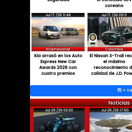
coreano
Jul 17 /26 11:48
Jul 17 /26 09:11
Internacional
Colombia
Kia arrasó en los Auto
El Nissan X-Trail re
Express New Car
el máximo
Awards 2026 con
reconocimiento 
cuatro premios
calidad de J.D. Po
+ Ve
Noticias
Jul 29 /26 03:30
Jul 26 /26 17:50