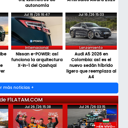
autonomía
Jul 16 /26 16:47
Jul 16 /26 15:03
Internacional
Lanzamiento
cibe
Nissan e-POWER: así
Audi A5 2026 en
funciona la arquitectura
Colombia: así es el
de
X-in-1 del Qashqai
nuevo sedán híbrido
wer
ligero que reemplaza al
A4
r más noticias +
 de F1LATAM.COM
Jul 26 /26 15:38
Jul 26 /26 03:15