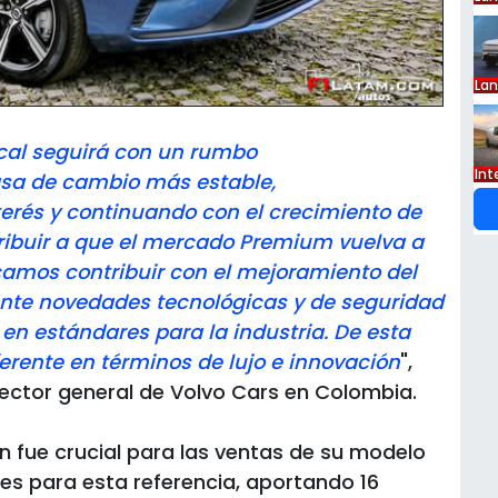
La
Int
cal seguirá con un rumbo
asa de cambio más estable,
terés y continuando con el crecimiento de
tribuir a que el mercado Premium vuelva a
camos contribuir con el mejoramiento del
nte novedades tecnológicas y de seguridad
n estándares para la industria. De esta
rente en términos de lujo e innovación
",
rector general de Volvo Cars en Colombia.
 fue crucial para las ventas de su modelo
s para esta referencia, aportando 16