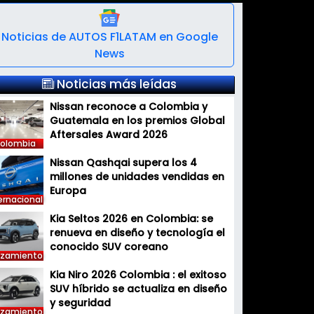
Noticias de AUTOS F1LATAM en Google
News
Noticias más leídas
Nissan reconoce a Colombia y
Guatemala en los premios Global
Aftersales Award 2026
olombia
Nissan Qashqai supera los 4
millones de unidades vendidas en
Europa
ernacional
Kia Seltos 2026 en Colombia: se
renueva en diseño y tecnología el
conocido SUV coreano
nzamiento
Kia Niro 2026 Colombia : el exitoso
SUV híbrido se actualiza en diseño
y seguridad
nzamiento
Kia EV2 en Colombia: el nuevo SUV