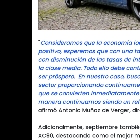
"
Consideramos que la economía lo
positivo, esperemos que con una t
con disminución de las tasas de in
la clase media. Todo ello debe con
ser próspero. En nuestro caso, bus
sector proporcionando continuame
que se convierten inmediatamente e
manera continuamos siendo un refe
afirmó Antonio Muñoz de Verger, di
Adicionalmente, septiembre también
XC90, destacando como el mejor me