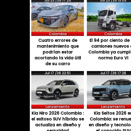
Jul 23 /26 17:26
Jul 23 /26 13:03
Colombia
Colombia
Cuatro errores de
El 94 por ciento de 
mantenimiento que
camiones nuevos 
podrían estar
Colombia ya cumpl
acortando la vida útil
norma Euro VI
de su carro
Jul 17 /26 22:51
Jul 17 /26 17:28
Lanzamiento
Lanzamiento
Kia Niro 2026 Colombia :
Kia Seltos 2026 e
el exitoso SUV híbrido se
Colombia: se renu
actualiza en diseño y
en diseño y tecnol
seguridad
el conocido SUV