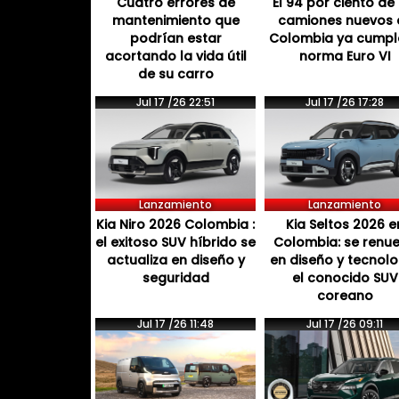
Cuatro errores de
El 94 por ciento de 
mantenimiento que
camiones nuevos 
podrían estar
Colombia ya cumpl
acortando la vida útil
norma Euro VI
de su carro
Jul 17 /26 22:51
Jul 17 /26 17:28
Lanzamiento
Lanzamiento
Kia Niro 2026 Colombia :
Kia Seltos 2026 e
el exitoso SUV híbrido se
Colombia: se renu
actualiza en diseño y
en diseño y tecnol
seguridad
el conocido SUV
coreano
Jul 17 /26 11:48
Jul 17 /26 09:11