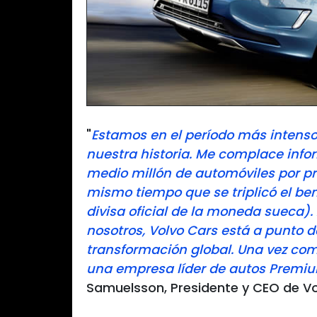
"
Estamos en el período más intenso 
nuestra historia. Me complace info
medio millón de automóviles por pri
mismo tiempo que se triplicó el be
divisa oficial de la moneda sueca).
nosotros, Volvo Cars está a punto d
transformación global. Una vez co
una empresa líder de autos Premi
Samuelsson, Presidente y CEO de V