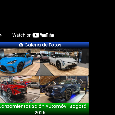
Galería de Fotos
Previous
Next
zamientos Salón Automóvil Bogotá
N
2025