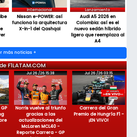
Internacional
Lanzamiento
cibe
Nissan e-POWER: así
Audi A5 2026 en
funciona la arquitectura
Colombia: así es el
de
X-in-1 del Qashqai
nuevo sedán híbrido
wer
ligero que reemplaza al
A4
r más noticias +
 de F1LATAM.COM
Jul 26 /26 15:38
Jul 26 /26 03:15
 GP
Norris vuelve al triunfo
Carrera del Gran
ng
gracias a las
Premio de Hungría F1 -
bre
actualizaciones del
¡EN VIVO!
McLaren MCL40 -
Reporte Carrera - GP