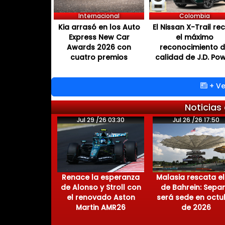
Internacional
Colombia
Kia arrasó en los Auto
El Nissan X-Trail re
Express New Car
el máximo
Awards 2026 con
reconocimiento 
cuatro premios
calidad de J.D. Po
+ Ve
Noticias
Jul 29 /26 03:30
Jul 26 /26 17:50
Renace la esperanza
Malasia rescata el
de Alonso y Stroll con
de Bahrein: Sepa
el renovado Aston
será sede en octu
Martin AMR26
de 2026