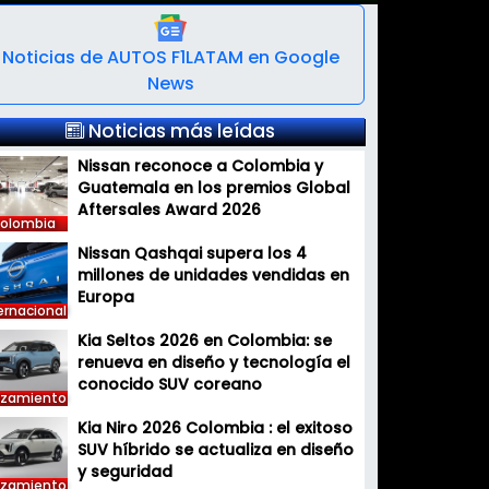
Noticias de AUTOS F1LATAM en Google
News
Noticias más leídas
Nissan reconoce a Colombia y
Guatemala en los premios Global
Aftersales Award 2026
olombia
Nissan Qashqai supera los 4
millones de unidades vendidas en
Europa
ernacional
Kia Seltos 2026 en Colombia: se
renueva en diseño y tecnología el
conocido SUV coreano
nzamiento
Kia Niro 2026 Colombia : el exitoso
SUV híbrido se actualiza en diseño
y seguridad
nzamiento