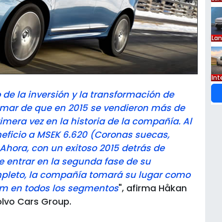
La
Int
de la inversión y la transformación de
rmar de que en 2015 se vendieron más de
mera vez en la historia de la compañía. Al
neficio a MSEK 6.620 (Coronas suecas,
 Ahora, con un exitoso 2015 detrás de
e entrar en la segunda fase de su
mpleto, la compañía tomará su lugar como
um en todos los segmentos
", afirma Håkan
olvo Cars Group.