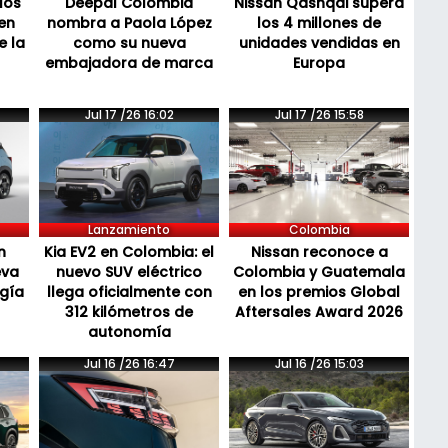
los
Deepal Colombia
Nissan Qashqai supera
en
nombra a Paola López
los 4 millones de
e la
como su nueva
unidades vendidas en
embajadora de marca
Europa
Jul 17 /26 16:02
Jul 17 /26 15:58
Lanzamiento
Colombia
n
Kia EV2 en Colombia: el
Nissan reconoce a
eva
nuevo SUV eléctrico
Colombia y Guatemala
ogía
llega oficialmente con
en los premios Global
312 kilómetros de
Aftersales Award 2026
autonomía
Jul 16 /26 16:47
Jul 16 /26 15:03