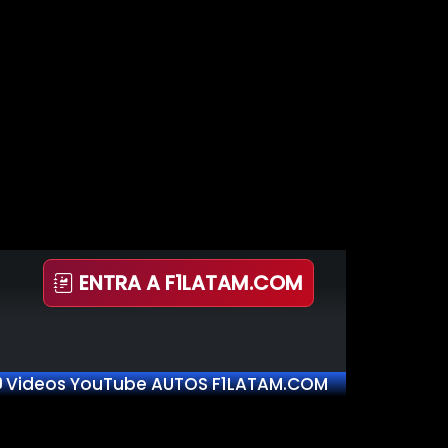
ENTRA A F1LATAM.COM
Videos YouTube AUTOS F1LATAM.COM