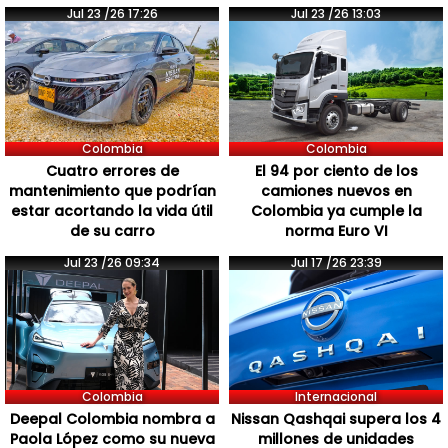
Jul 23 /26 17:26
Jul 23 /26 13:03
Colombia
Colombia
Cuatro errores de
El 94 por ciento de los
mantenimiento que podrían
camiones nuevos en
estar acortando la vida útil
Colombia ya cumple la
de su carro
norma Euro VI
Jul 23 /26 09:34
Jul 17 /26 23:39
Colombia
Internacional
Deepal Colombia nombra a
Nissan Qashqai supera los 4
Paola López como su nueva
millones de unidades