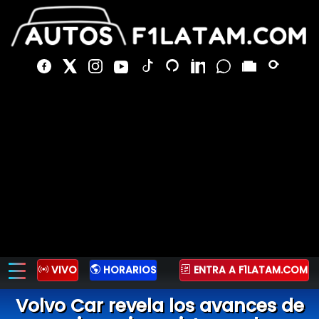
VIVO
HORARIOS
ENTRA A F1LATAM.COM
Volvo Car revela los avances de