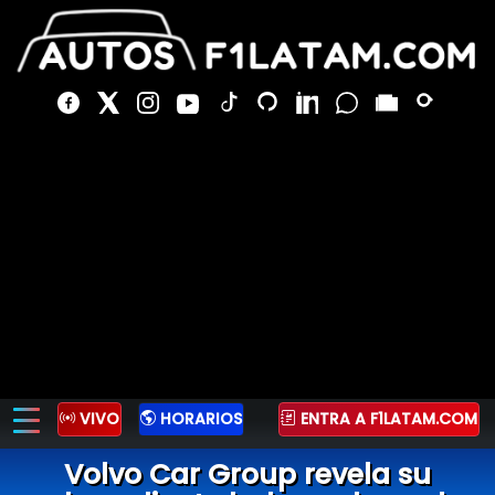
VIVO
HORARIOS
ENTRA A F1LATAM.COM
Volvo Car Group revela su