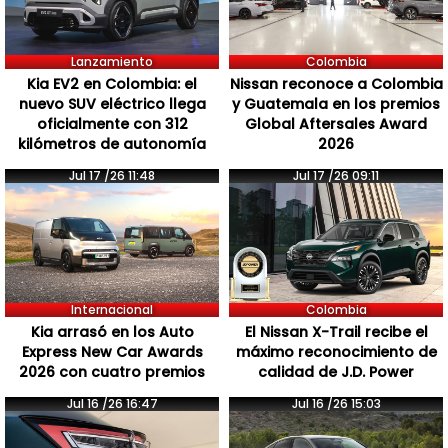
Lanzamiento
Colombia
Kia EV2 en Colombia: el
Nissan reconoce a Colombia
nuevo SUV eléctrico llega
y Guatemala en los premios
oficialmente con 312
Global Aftersales Award
kilómetros de autonomía
2026
Jul 17 /26 11:48
Jul 17 /26 09:11
Internacional
Colombia
Kia arrasó en los Auto
El Nissan X-Trail recibe el
Express New Car Awards
máximo reconocimiento de
2026 con cuatro premios
calidad de J.D. Power
Jul 16 /26 16:47
Jul 16 /26 15:03