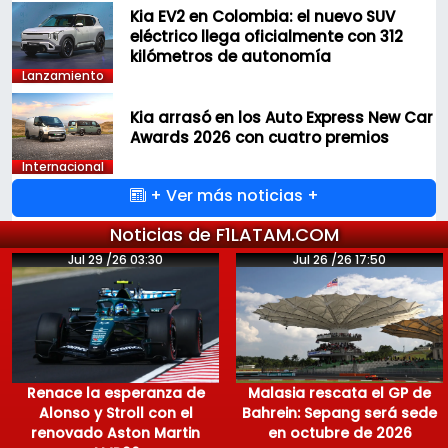
Kia EV2 en Colombia: el nuevo SUV
eléctrico llega oficialmente con 312
kilómetros de autonomía
Lanzamiento
Kia arrasó en los Auto Express New Car
Awards 2026 con cuatro premios
Internacional
+ Ver más noticias +
Noticias de F1LATAM.COM
Jul 29 /26 03:30
Jul 26 /26 17:50
Renace la esperanza de
Malasia rescata el GP de
Alonso y Stroll con el
Bahrein: Sepang será sede
renovado Aston Martin
en octubre de 2026