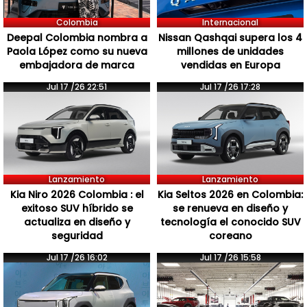
Colombia
Internacional
Deepal Colombia nombra a
Nissan Qashqai supera los 4
Paola López como su nueva
millones de unidades
embajadora de marca
vendidas en Europa
Jul 17 /26 22:51
Jul 17 /26 17:28
Lanzamiento
Lanzamiento
Kia Niro 2026 Colombia : el
Kia Seltos 2026 en Colombia:
exitoso SUV híbrido se
se renueva en diseño y
actualiza en diseño y
tecnología el conocido SUV
seguridad
coreano
Jul 17 /26 16:02
Jul 17 /26 15:58