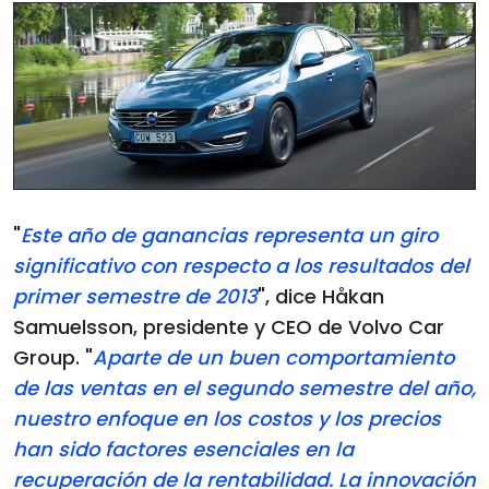
"
Este año de ganancias representa un giro
significativo con respecto a los resultados del
primer semestre de 2013
", dice Håkan
Samuelsson, presidente y CEO de Volvo Car
Group. "
Aparte de un buen comportamiento
de las ventas en el segundo semestre del año,
nuestro enfoque en los costos y los precios
han sido factores esenciales en la
recuperación de la rentabilidad. La innovación