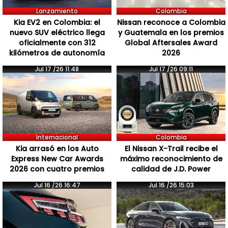
Lanzamiento
Colombia
Kia EV2 en Colombia: el
Nissan reconoce a Colombia
nuevo SUV eléctrico llega
y Guatemala en los premios
oficialmente con 312
Global Aftersales Award
kilómetros de autonomía
2026
Jul 17 /26 11:48
Jul 17 /26 09:11
Internacional
Colombia
Kia arrasó en los Auto
El Nissan X-Trail recibe el
Express New Car Awards
máximo reconocimiento de
2026 con cuatro premios
calidad de J.D. Power
Jul 16 /26 16:47
Jul 16 /26 15:03