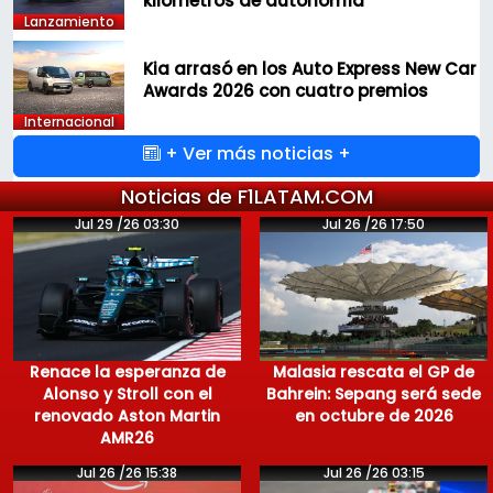
kilómetros de autonomía
Lanzamiento
Kia arrasó en los Auto Express New Car
Awards 2026 con cuatro premios
Internacional
+ Ver más noticias +
Noticias de F1LATAM.COM
Jul 29 /26 03:30
Jul 26 /26 17:50
Renace la esperanza de
Malasia rescata el GP de
Alonso y Stroll con el
Bahrein: Sepang será sede
renovado Aston Martin
en octubre de 2026
AMR26
Jul 26 /26 15:38
Jul 26 /26 03:15