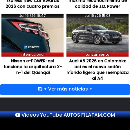
Express New Car Awards
máximo reconocimiento de
2026 con cuatro premios
calidad de J.D. Power
Jul 16 /26 16:47
Jul 16 /26 15:03
Internacional
Lanzamiento
Nissan e-POWER: así
Audi A5 2026 en Colombia:
funciona la arquitectura X-
así es el nuevo sedán
in-1 del Qashqai
híbrido ligero que reemplaza
al A4
+ Ver más noticias +
Videos YouTube AUTOS F1LATAM.COM