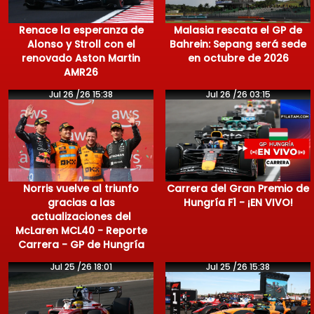
Renace la esperanza de
Malasia rescata el GP de
Alonso y Stroll con el
Bahrein: Sepang será sede
renovado Aston Martin
en octubre de 2026
AMR26
Jul 26 /26 15:38
Jul 26 /26 03:15
Norris vuelve al triunfo
Carrera del Gran Premio de
gracias a las
Hungría F1 - ¡EN VIVO!
actualizaciones del
McLaren MCL40 - Reporte
Carrera - GP de Hungría
Jul 25 /26 18:01
Jul 25 /26 15:38