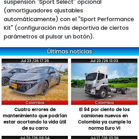
suspensión "Sport Select" opcional
(amortiguadores ajustables
automáticamente) con el "Sport Performance
Kit" (configuración más deportiva de ciertos
parámetros al pulsar un botón).
Últimas noticias
Jul 23 /26 17:26
Jul 23 /26 13:03
Colombia
Colombia
Cuatro errores de
El 94 por ciento de los
mantenimiento que podrían
camiones nuevos en
estar acortando la vida útil
Colombia ya cumple la
de su carro
norma Euro VI
Jul 23 /26 09:34
Jul 17 /26 23:39