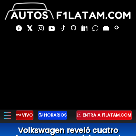
VIVO
HORARIOS
ENTRA A F1LATAM.COM
Volkswagen reveló cuatro