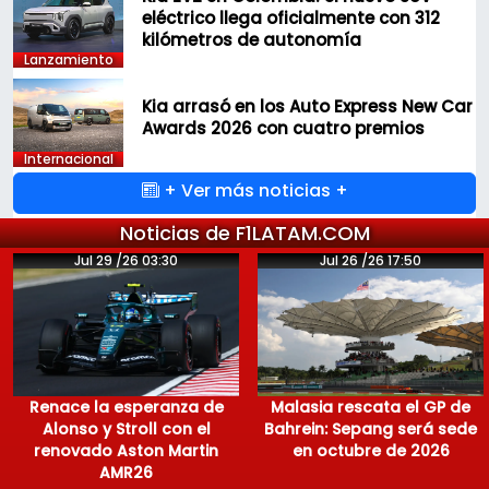
eléctrico llega oficialmente con 312
kilómetros de autonomía
Lanzamiento
Kia arrasó en los Auto Express New Car
Awards 2026 con cuatro premios
Internacional
+ Ver más noticias +
Noticias de F1LATAM.COM
Jul 29 /26 03:30
Jul 26 /26 17:50
Renace la esperanza de
Malasia rescata el GP de
Alonso y Stroll con el
Bahrein: Sepang será sede
renovado Aston Martin
en octubre de 2026
AMR26