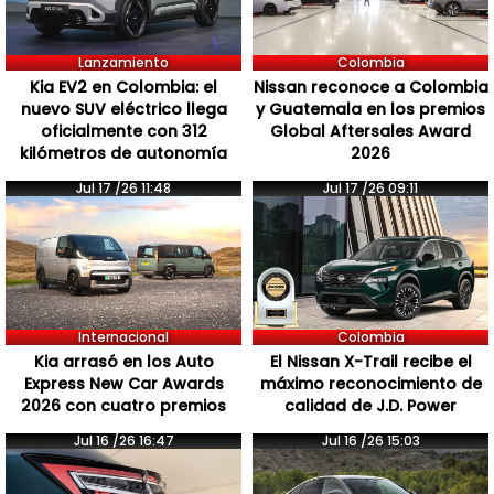
Lanzamiento
Colombia
Kia EV2 en Colombia: el
Nissan reconoce a Colombia
nuevo SUV eléctrico llega
y Guatemala en los premios
oficialmente con 312
Global Aftersales Award
kilómetros de autonomía
2026
Jul 17 /26 11:48
Jul 17 /26 09:11
Internacional
Colombia
Kia arrasó en los Auto
El Nissan X-Trail recibe el
Express New Car Awards
máximo reconocimiento de
2026 con cuatro premios
calidad de J.D. Power
Jul 16 /26 16:47
Jul 16 /26 15:03