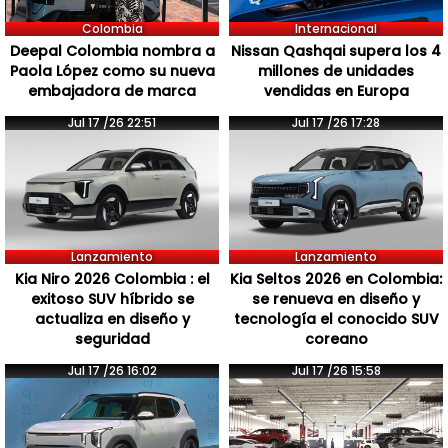
Colombia
Internacional
Deepal Colombia nombra a
Nissan Qashqai supera los 4
Paola López como su nueva
millones de unidades
embajadora de marca
vendidas en Europa
Jul 17 /26 22:51
Jul 17 /26 17:28
Lanzamiento
Lanzamiento
Kia Niro 2026 Colombia : el
Kia Seltos 2026 en Colombia:
exitoso SUV híbrido se
se renueva en diseño y
actualiza en diseño y
tecnología el conocido SUV
seguridad
coreano
Jul 17 /26 16:02
Jul 17 /26 15:58