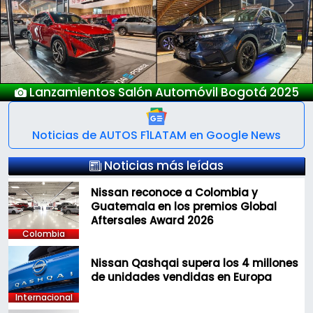
Previous
Next
Nuevo Deepal S05
Noticias de AUTOS F1LATAM en Google News
Noticias más leídas
Nissan reconoce a Colombia y
Guatemala en los premios Global
Aftersales Award 2026
Colombia
Nissan Qashqai supera los 4 millones
de unidades vendidas en Europa
Internacional