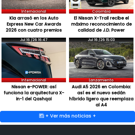
Internacional
Colombia
Kia arrasó en los Auto
El Nissan X-Trail recibe el
Express New Car Awards
máximo reconocimiento de
2026 con cuatro premios
calidad de J.D. Power
Jul 16 /26 16:47
Jul 16 /26 15:03
Internacional
Lanzamiento
Nissan e-POWER: así
Audi A5 2026 en Colombia:
funciona la arquitectura X-
así es el nuevo sedán
in-1 del Qashqai
híbrido ligero que reemplaza
al A4
+ Ver más noticias +