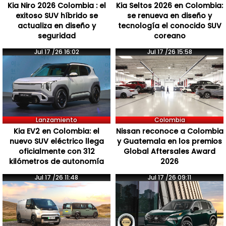
Kia Niro 2026 Colombia : el
Kia Seltos 2026 en Colombia:
exitoso SUV híbrido se
se renueva en diseño y
actualiza en diseño y
tecnología el conocido SUV
seguridad
coreano
Jul 17 /26 16:02
Jul 17 /26 15:58
Lanzamiento
Colombia
Kia EV2 en Colombia: el
Nissan reconoce a Colombia
nuevo SUV eléctrico llega
y Guatemala en los premios
oficialmente con 312
Global Aftersales Award
kilómetros de autonomía
2026
Jul 17 /26 11:48
Jul 17 /26 09:11