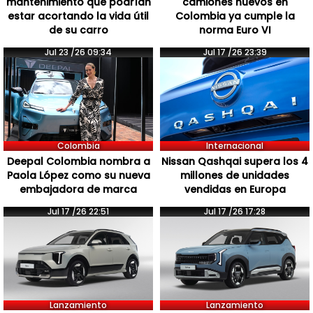
mantenimiento que podrían
camiones nuevos en
estar acortando la vida útil
Colombia ya cumple la
de su carro
norma Euro VI
Jul 23 /26 09:34
Jul 17 /26 23:39
Colombia
Internacional
Deepal Colombia nombra a
Nissan Qashqai supera los 4
Paola López como su nueva
millones de unidades
embajadora de marca
vendidas en Europa
Jul 17 /26 22:51
Jul 17 /26 17:28
Lanzamiento
Lanzamiento