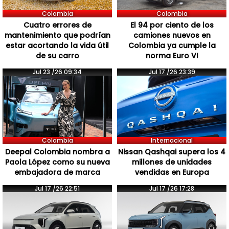
Colombia
Colombia
Cuatro errores de
El 94 por ciento de los
mantenimiento que podrían
camiones nuevos en
estar acortando la vida útil
Colombia ya cumple la
de su carro
norma Euro VI
Jul 23 /26 09:34
Jul 17 /26 23:39
Colombia
Internacional
Deepal Colombia nombra a
Nissan Qashqai supera los 4
Paola López como su nueva
millones de unidades
embajadora de marca
vendidas en Europa
Jul 17 /26 22:51
Jul 17 /26 17:28