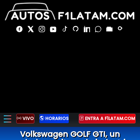
VIVO
HORARIOS
ENTRA A F1LATAM.COM
Volkswagen GOLF GTI, un