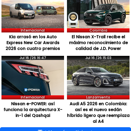
Internacional
Colombia
Kia arrasó en los Auto
El Nissan X-Trail recibe el
Express New Car Awards
máximo reconocimiento de
2026 con cuatro premios
calidad de J.D. Power
Jul 16 /26 16:47
Jul 16 /26 15:03
Internacional
Lanzamiento
Nissan e-POWER: así
Audi A5 2026 en Colombia:
funciona la arquitectura X-
así es el nuevo sedán
in-1 del Qashqai
híbrido ligero que reemplaza
al A4