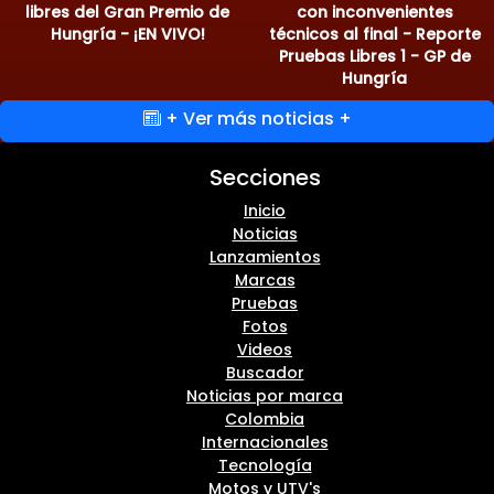
libres del Gran Premio de
con inconvenientes
Hungría - ¡EN VIVO!
técnicos al final - Reporte
Pruebas Libres 1 - GP de
Hungría
+ Ver más noticias +
Secciones
Inicio
Noticias
Lanzamientos
Marcas
Pruebas
Fotos
Videos
Buscador
Noticias por marca
Colombia
Internacionales
Tecnología
Motos y UTV's