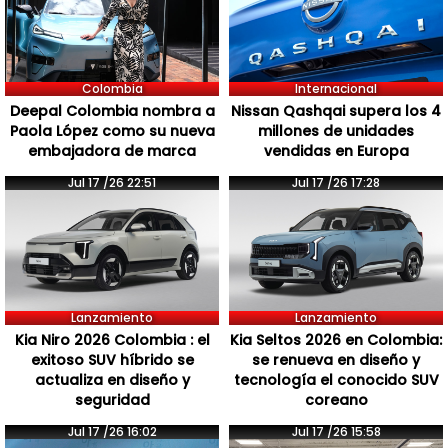
Colombia
Internacional
Deepal Colombia nombra a
Nissan Qashqai supera los 4
Paola López como su nueva
millones de unidades
embajadora de marca
vendidas en Europa
Jul 17 /26 22:51
Jul 17 /26 17:28
Lanzamiento
Lanzamiento
Kia Niro 2026 Colombia : el
Kia Seltos 2026 en Colombia:
exitoso SUV híbrido se
se renueva en diseño y
actualiza en diseño y
tecnología el conocido SUV
seguridad
coreano
Jul 17 /26 16:02
Jul 17 /26 15:58