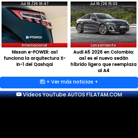
Jul 16 /26 16:47
Jul 16 /26 15:03
Internacional
Lanzamiento
Nissan e-POWER: así
Audi A5 2026 en Colombia:
funciona la arquitectura X-
así es el nuevo sedán
in-1 del Qashqai
híbrido ligero que reemplaza
al A4
+ Ver más noticias +
Videos YouTube AUTOS F1LATAM.COM