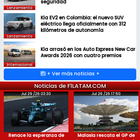
seguridad
Lanzamiento
Kia EV2 en Colombia: el nuevo SUV
eléctrico llega oficialmente con 312
kilómetros de autonomía
Lanzamiento
Kia arrasó en los Auto Express New Car
Awards 2026 con cuatro premios
Internacional
+ Ver más noticias +
Noticias de F1LATAM.COM
Jul 29 /26 03:30
Jul 26 /26 17:50
Renace la esperanza de
Malasia rescata el GP de