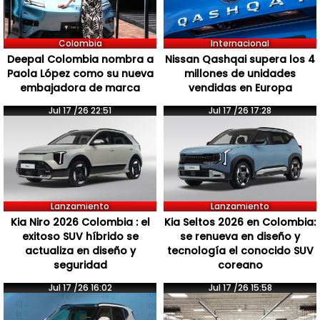
Colombia
Internacional
Deepal Colombia nombra a
Nissan Qashqai supera los 4
Paola López como su nueva
millones de unidades
embajadora de marca
vendidas en Europa
Jul 17 /26 22:51
Jul 17 /26 17:28
Lanzamiento
Lanzamiento
Kia Niro 2026 Colombia : el
Kia Seltos 2026 en Colombia:
exitoso SUV híbrido se
se renueva en diseño y
actualiza en diseño y
tecnología el conocido SUV
seguridad
coreano
Jul 17 /26 16:02
Jul 17 /26 15:58