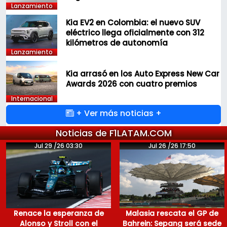
Lanzamiento
Kia EV2 en Colombia: el nuevo SUV
eléctrico llega oficialmente con 312
kilómetros de autonomía
Lanzamiento
Kia arrasó en los Auto Express New Car
Awards 2026 con cuatro premios
Internacional
+ Ver más noticias +
Noticias de F1LATAM.COM
Jul 29 /26 03:30
Jul 26 /26 17:50
Renace la esperanza de
Malasia rescata el GP de
Alonso y Stroll con el
Bahrein: Sepang será sede