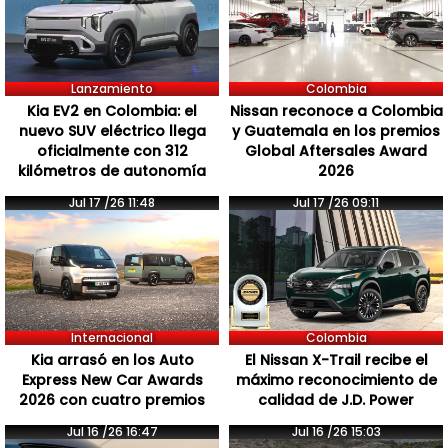
Lanzamiento
Colombia
Kia EV2 en Colombia: el
Nissan reconoce a Colombia
nuevo SUV eléctrico llega
y Guatemala en los premios
oficialmente con 312
Global Aftersales Award
kilómetros de autonomía
2026
Jul 17 /26 11:48
Jul 17 /26 09:11
Internacional
Colombia
Kia arrasó en los Auto
El Nissan X-Trail recibe el
Express New Car Awards
máximo reconocimiento de
2026 con cuatro premios
calidad de J.D. Power
Jul 16 /26 16:47
Jul 16 /26 15:03