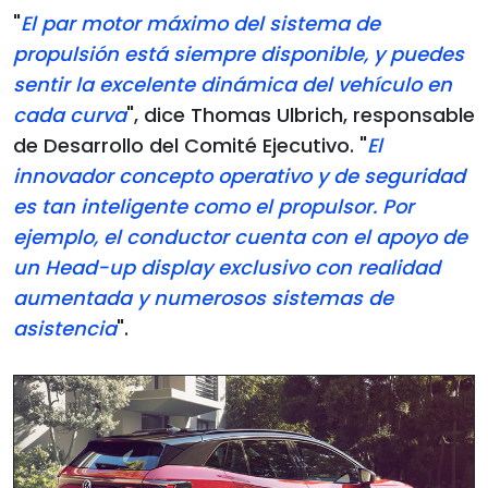
"
El par motor máximo del sistema de
propulsión está siempre disponible, y puedes
sentir la excelente dinámica del vehículo en
cada curva
", dice Thomas Ulbrich, responsable
de Desarrollo del Comité Ejecutivo. "
El
innovador concepto operativo y de seguridad
es tan inteligente como el propulsor. Por
ejemplo, el conductor cuenta con el apoyo de
un Head-up display exclusivo con realidad
aumentada y numerosos sistemas de
asistencia
".