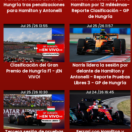
Hungría tras penalizaciones
Hamilton por 12 milésimas-
para Hamilton y Antonelli
Reporte Clasificación - GP
de Hungría
Jul 25 /26 13:55
Jul 25 /26 11:57
Clasificación del Gran
Norris lidera la sesión por
Premio de Hungría F1 - ¡EN
delante de Hamilton y
VIVO!
Antonelli - Reporte Pruebas
Libres 3 - GP de Hungría
Jul 25 /26 10:30
Jul 24 /26 16:45
Tercera sesión de pruebas
Ferrari con Hamilton y