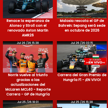
Renace la esperanza de
Malasia rescata el GP de
Alonso y Stroll con el
Bahrein: Sepang será sede
renovado Aston Martin
en octubre de 2026
AMR26
Jul 26 /26 15:38
Jul 26 /26 03:15
Norris vuelve al triunfo
Carrera del Gran Premio de
gracias a las
Hungría F1 - ¡EN VIVO!
actualizaciones del
McLaren MCL40 - Reporte
Carrera - GP de Hungría
Jul 25 /26 18:01
Jul 25 /26 15:38