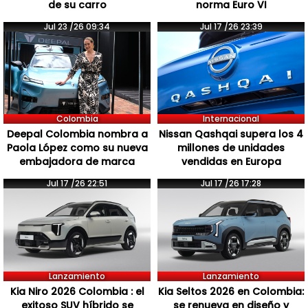
de su carro
norma Euro VI
Jul 23 /26 09:34
Jul 17 /26 23:39
Colombia
Internacional
Deepal Colombia nombra a
Nissan Qashqai supera los 4
Paola López como su nueva
millones de unidades
embajadora de marca
vendidas en Europa
Jul 17 /26 22:51
Jul 17 /26 17:28
Lanzamiento
Lanzamiento
Kia Niro 2026 Colombia : el
Kia Seltos 2026 en Colombia:
exitoso SUV híbrido se
se renueva en diseño y