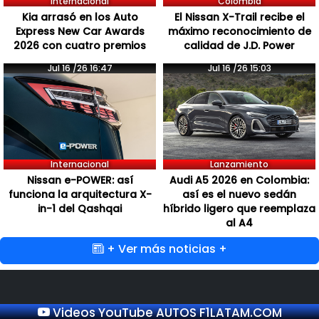
Internacional
Colombia
Kia arrasó en los Auto
El Nissan X-Trail recibe el
Express New Car Awards
máximo reconocimiento de
2026 con cuatro premios
calidad de J.D. Power
Jul 16 /26 16:47
Jul 16 /26 15:03
Internacional
Lanzamiento
Nissan e-POWER: así
Audi A5 2026 en Colombia:
funciona la arquitectura X-
así es el nuevo sedán
in-1 del Qashqai
híbrido ligero que reemplaza
al A4
+ Ver más noticias +
Videos YouTube AUTOS F1LATAM.COM