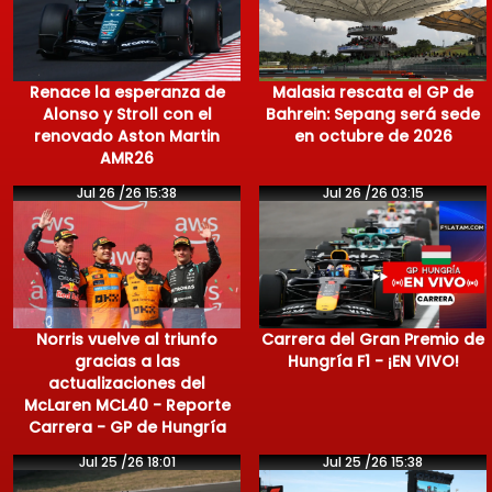
Renace la esperanza de
Malasia rescata el GP de
Alonso y Stroll con el
Bahrein: Sepang será sede
renovado Aston Martin
en octubre de 2026
AMR26
Jul 26 /26 15:38
Jul 26 /26 03:15
Norris vuelve al triunfo
Carrera del Gran Premio de
gracias a las
Hungría F1 - ¡EN VIVO!
actualizaciones del
McLaren MCL40 - Reporte
Carrera - GP de Hungría
Jul 25 /26 18:01
Jul 25 /26 15:38