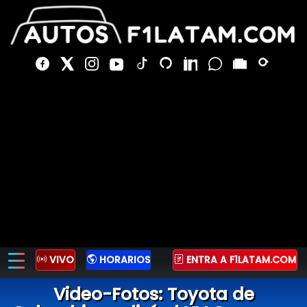
VIVO
HORARIOS
ENTRA A F1LATAM.COM
Video-Fotos: Toyota de