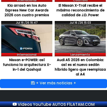
Internacional
Colombia
Kia arrasó en los Auto
El Nissan X-Trail recibe el
Express New Car Awards
máximo reconocimiento de
2026 con cuatro premios
calidad de J.D. Power
Jul 16 /26 16:47
Jul 16 /26 15:03
Internacional
Lanzamiento
Nissan e-POWER: así
Audi A5 2026 en Colombia:
funciona la arquitectura X-
así es el nuevo sedán
in-1 del Qashqai
híbrido ligero que reemplaza
al A4
+ Ver más noticias +
Videos YouTube AUTOS F1LATAM.COM