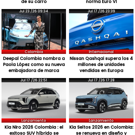
de su carro
norma Euro VI
Jul 23 /26 09:34
Jul 17 /26 23:39
Colombia
Internacional
Deepal Colombia nombra a
Nissan Qashqai supera los 4
Paola López como su nueva
millones de unidades
embajadora de marca
vendidas en Europa
Jul 17 /26 22:51
Jul 17 /26 17:28
Lanzamiento
Lanzamiento
Kia Niro 2026 Colombia : el
Kia Seltos 2026 en Colombia:
exitoso SUV híbrido se
se renueva en diseño y