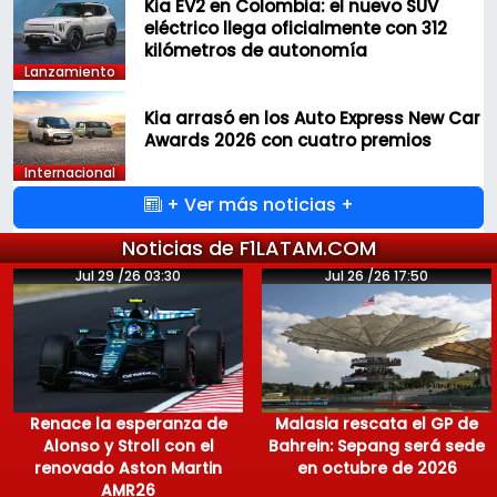
Kia EV2 en Colombia: el nuevo SUV
eléctrico llega oficialmente con 312
kilómetros de autonomía
Lanzamiento
Kia arrasó en los Auto Express New Car
Awards 2026 con cuatro premios
Internacional
+ Ver más noticias +
Noticias de F1LATAM.COM
Jul 29 /26 03:30
Jul 26 /26 17:50
Renace la esperanza de
Malasia rescata el GP de
Alonso y Stroll con el
Bahrein: Sepang será sede
renovado Aston Martin
en octubre de 2026
AMR26