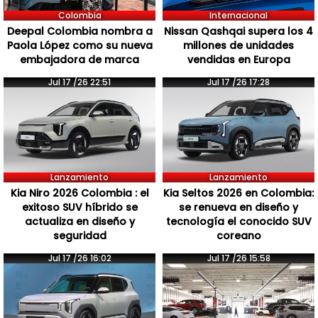
Colombia
Internacional
Deepal Colombia nombra a
Nissan Qashqai supera los 4
Paola López como su nueva
millones de unidades
embajadora de marca
vendidas en Europa
Jul 17 /26 22:51
Jul 17 /26 17:28
Lanzamiento
Lanzamiento
Kia Niro 2026 Colombia : el
Kia Seltos 2026 en Colombia:
exitoso SUV híbrido se
se renueva en diseño y
actualiza en diseño y
tecnología el conocido SUV
seguridad
coreano
Jul 17 /26 16:02
Jul 17 /26 15:58