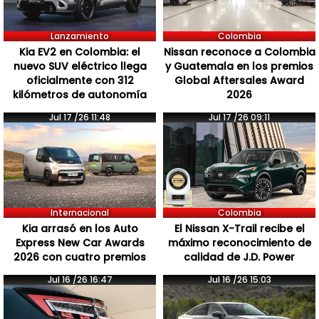
Lanzamiento
Colombia
Kia EV2 en Colombia: el
Nissan reconoce a Colombia
nuevo SUV eléctrico llega
y Guatemala en los premios
oficialmente con 312
Global Aftersales Award
kilómetros de autonomía
2026
Jul 17 /26 11:48
Jul 17 /26 09:11
Internacional
Colombia
Kia arrasó en los Auto
El Nissan X-Trail recibe el
Express New Car Awards
máximo reconocimiento de
2026 con cuatro premios
calidad de J.D. Power
Jul 16 /26 16:47
Jul 16 /26 15:03