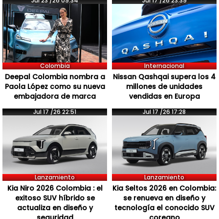
Jul 23 /26 09:34
Jul 17 /26 23:39
Colombia
Internacional
Deepal Colombia nombra a
Nissan Qashqai supera los 4
Paola López como su nueva
millones de unidades
embajadora de marca
vendidas en Europa
Jul 17 /26 22:51
Jul 17 /26 17:28
Lanzamiento
Lanzamiento
Kia Niro 2026 Colombia : el
Kia Seltos 2026 en Colombia:
exitoso SUV híbrido se
se renueva en diseño y
actualiza en diseño y
tecnología el conocido SUV
seguridad
coreano