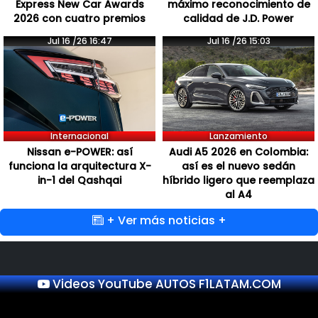
Express New Car Awards
máximo reconocimiento de
2026 con cuatro premios
calidad de J.D. Power
Jul 16 /26 16:47
Jul 16 /26 15:03
Internacional
Lanzamiento
Nissan e-POWER: así
Audi A5 2026 en Colombia:
funciona la arquitectura X-
así es el nuevo sedán
in-1 del Qashqai
híbrido ligero que reemplaza
al A4
+ Ver más noticias +
Videos YouTube AUTOS F1LATAM.COM