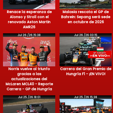
Renace la esperanza de
Malasia rescata el GP de
Alonso y Stroll con el
Bahrein: Sepang será sede
renovado Aston Martin
en octubre de 2026
AMR26
Jul 26 /26 15:38
Jul 26 /26 03:15
Norris vuelve al triunfo
Carrera del Gran Premio de
gracias a las
Hungría F1 - ¡EN VIVO!
actualizaciones del
McLaren MCL40 - Reporte
Carrera - GP de Hungría
Jul 25 /26 18:01
Jul 25 /26 15:38