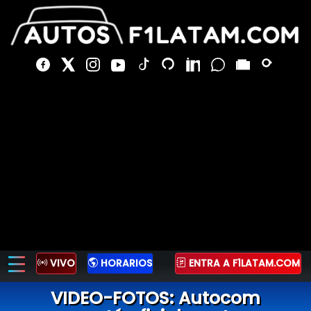
VIVO
HORARIOS
ENTRA A F1LATAM.COM
VIDEO-FOTOS: Autocom