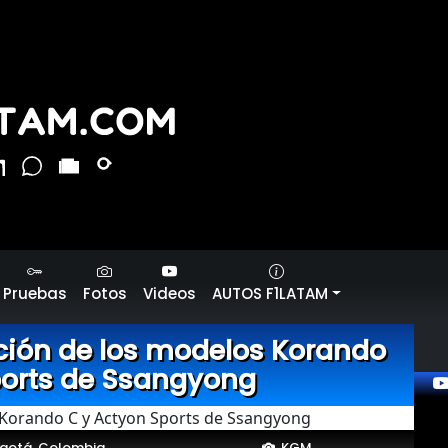
Pruebas
Fotos
Videos
AUTOS F1LATAM
ción de los modelos Korando
ports de Ssangyong
gotá, Colombia
KGM