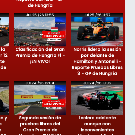
de Hungría
Jul 25 /26 13:55
Jul 25 /26 11:57
 la
Clasificación del Gran
Norris lidera la sesión
r 12
Premio de Hungría F1 -
por delante de
te
¡EN VIVO!
Hamilton y Antonelli -
 de
Reporte Pruebas Libres
3 - GP de Hungría
Jul 24 /26 15:04
Jul 24 /26 13:35
on y
Segunda sesión de
Leclerc adelante
a
pruebas libres del
aunque con
e
Gran Premio de
inconvenientes