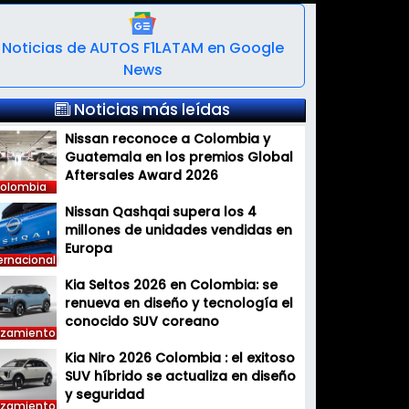
Noticias de AUTOS F1LATAM en Google
News
Noticias más leídas
Nissan reconoce a Colombia y
Guatemala en los premios Global
Aftersales Award 2026
olombia
Nissan Qashqai supera los 4
millones de unidades vendidas en
Europa
ernacional
Kia Seltos 2026 en Colombia: se
renueva en diseño y tecnología el
conocido SUV coreano
nzamiento
Kia Niro 2026 Colombia : el exitoso
SUV híbrido se actualiza en diseño
y seguridad
nzamiento