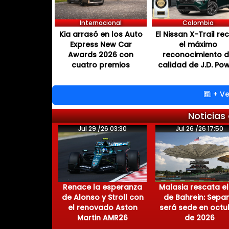
Internacional
Colombia
Kia arrasó en los Auto
El Nissan X-Trail re
Express New Car
el máximo
Awards 2026 con
reconocimiento 
cuatro premios
calidad de J.D. Po
+ Ve
Noticias
Jul 29 /26 03:30
Jul 26 /26 17:50
Renace la esperanza
Malasia rescata el
de Alonso y Stroll con
de Bahrein: Sepa
el renovado Aston
será sede en octu
Martin AMR26
de 2026