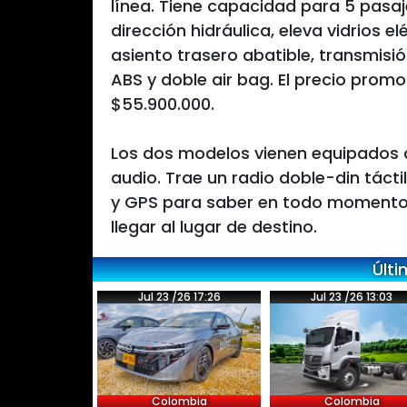
línea. Tiene capacidad para 5 pasa
dirección hidráulica, eleva vidrios e
asiento trasero abatible, transmis
ABS y doble air bag. El precio prom
$55.900.000.
Los dos modelos vienen equipados c
audio. Trae un radio doble-din táct
y GPS para saber en todo momento 
llegar al lugar de destino.
Últi
Jul 23 /26 17:26
Jul 23 /26 13:03
Colombia
Colombia