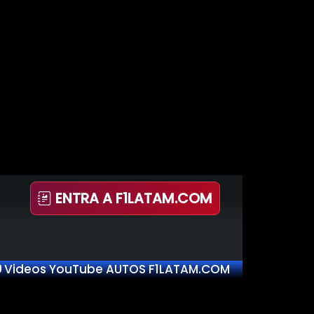
ENTRA A F1LATAM.COM
Videos YouTube AUTOS F1LATAM.COM