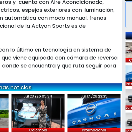
jeros y cuenta con Aire Acondicionado,
léctricos, espejos exteriores con iluminación,
ión automática con modo manual, frenos
ocional de la Actyon Sports es de
on lo último en tecnología en sistema de
il que viene equipado con cámara de reversa
C
donde se encuentra y que ruta seguir para
Int
mas noticias
Jul 23 /26 09:34
Jul 17 /26 23:39
La
Colombia
Internacional
La