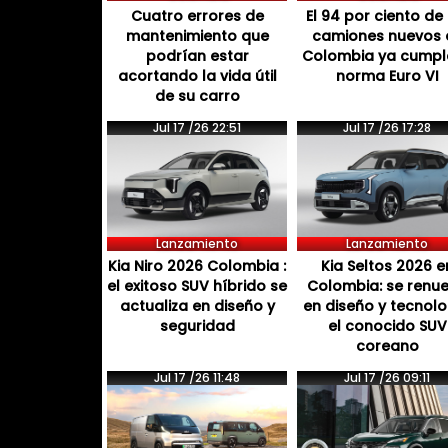
Cuatro errores de
El 94 por ciento de 
mantenimiento que
camiones nuevos 
podrían estar
Colombia ya cumpl
acortando la vida útil
norma Euro VI
de su carro
Jul 17 /26 22:51
Jul 17 /26 17:28
Lanzamiento
Lanzamiento
Kia Niro 2026 Colombia :
Kia Seltos 2026 e
el exitoso SUV híbrido se
Colombia: se renu
actualiza en diseño y
en diseño y tecnol
seguridad
el conocido SUV
coreano
Jul 17 /26 11:48
Jul 17 /26 09:11