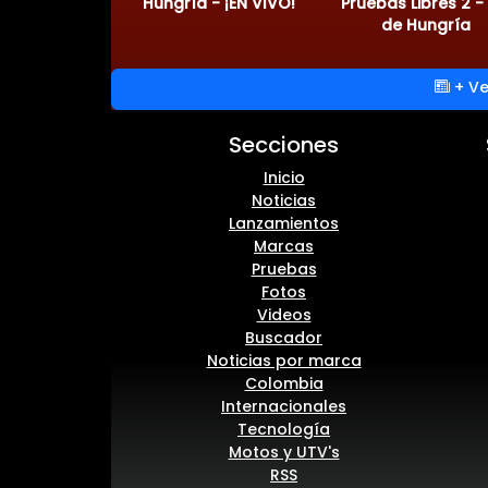
Hungría - ¡EN VIVO!
Pruebas Libres 2 -
de Hungría
+ Ve
Secciones
Inicio
Noticias
Lanzamientos
Marcas
Pruebas
Fotos
Videos
Buscador
Noticias por marca
Colombia
Internacionales
Tecnología
Motos y UTV's
RSS