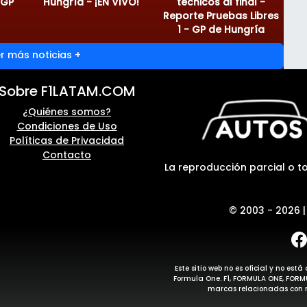
 GP
Hungría - ¡EN VIVO!
técnicos al final -
Reporte Pruebas Libres
1 - GP de Hungría
r más noticias +
Sobre F1LATAM.COM
¿Quiénes somos?
Condiciones de Uso
Políticas de Privacidad
Contacto
La reproducción parcial o to
© 2003 - 2026 
Este sitio web no es oficial y no e
Formula One. F1, FORMULA ONE, FOR
marcas relacionadas con m