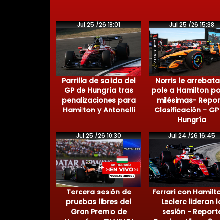
Jul 25 /26 18:01
Jul 25 /26 15:38
Parrilla de salida del
Norris le arrebata
GP de Hungría tras
pole a Hamilton po
penalizaciones para
milésimas- Repor
Hamilton y Antonelli
Clasificación - GP
Hungría
Jul 25 /26 10:30
Jul 24 /26 16:45
Tercera sesión de
Ferrari con Hamilt
pruebas libres del
Leclerc lideran l
Gran Premio de
sesión - Report