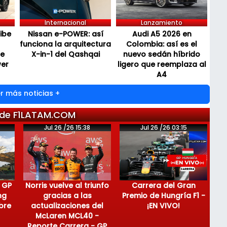
Internacional
Lanzamiento
cibe
Nissan e-POWER: así
Audi A5 2026 en
funciona la arquitectura
Colombia: así es el
de
X-in-1 del Qashqai
nuevo sedán híbrido
wer
ligero que reemplaza al
A4
r más noticias +
 de F1LATAM.COM
Jul 26 /26 15:38
Jul 26 /26 03:15
 GP
Norris vuelve al triunfo
Carrera del Gran
ng
gracias a las
Premio de Hungría F1 -
bre
actualizaciones del
¡EN VIVO!
McLaren MCL40 -
Reporte Carrera - GP