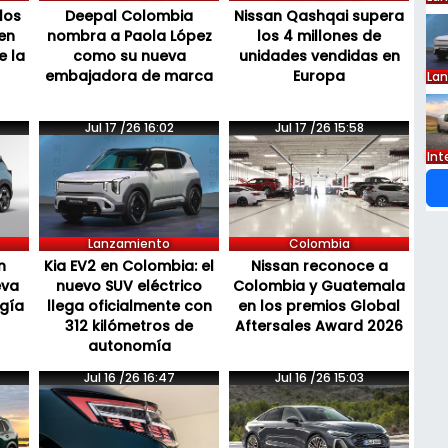
los
Deepal Colombia
Nissan Qashqai supera
en
nombra a Paola López
los 4 millones de
e la
como su nueva
unidades vendidas en
embajadora de marca
Europa
La
Jul 17 /26 16:02
Jul 17 /26 15:58
Int
Lanzamiento
Colombia
n
Kia EV2 en Colombia: el
Nissan reconoce a
eva
nuevo SUV eléctrico
Colombia y Guatemala
ogía
llega oficialmente con
en los premios Global
312 kilómetros de
Aftersales Award 2026
autonomía
Jul 16 /26 16:47
Jul 16 /26 15:03