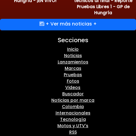
Hungría - ¡EN VIVO!
técnicos al final - Reporte
Pruebas Libres 1 - GP de
Hungría
+ Ver más noticias +
Secciones
Inicio
Noticias
Lanzamientos
Marcas
Pruebas
Fotos
Videos
Buscador
Noticias por marca
Colombia
Internacionales
Tecnología
Motos y UTV's
RSS