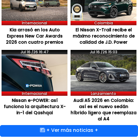
Internacional
Colombia
Kia arrasó en los Auto
El Nissan X-Trail recibe el
Express New Car Awards
máximo reconocimiento de
2026 con cuatro premios
calidad de J.D. Power
Jul 16 /26 16:47
Jul 16 /26 15:03
Internacional
Lanzamiento
Nissan e-POWER: así
Audi A5 2026 en Colombia:
funciona la arquitectura X-
así es el nuevo sedán
in-1 del Qashqai
híbrido ligero que reemplaza
al A4
+ Ver más noticias +