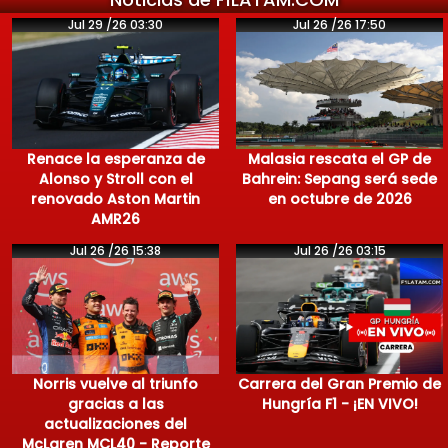
Jul 29 /26 03:30
Jul 26 /26 17:50
Renace la esperanza de
Malasia rescata el GP de
Alonso y Stroll con el
Bahrein: Sepang será sede
renovado Aston Martin
en octubre de 2026
AMR26
Jul 26 /26 15:38
Jul 26 /26 03:15
Norris vuelve al triunfo
Carrera del Gran Premio de
gracias a las
Hungría F1 - ¡EN VIVO!
actualizaciones del
McLaren MCL40 - Reporte