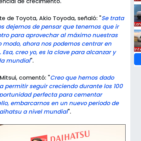
ncial de crecimiento.
nte de Toyota, Akio Toyoda, señaló: "
Se trata
La
s dejemos de pensar que tenemos que ir
l otro para aprovechar al máximo nuestras
tro modo, ahora nos podemos centrar en
Int
Esa, creo yo, es la clave para alcanzar y
la mundial
".
Mitsui, comentó: "
Creo que hemos dado
 permitir seguir creciendo durante los 100
portunidad perfecta para cementar
 ello, embarcarnos en un nuevo periodo de
Daihatsu a nivel mundial
".