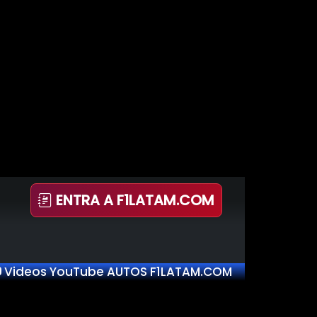
ENTRA A F1LATAM.COM
Videos YouTube AUTOS F1LATAM.COM