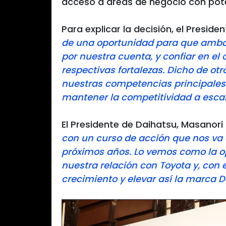
acceso a áreas de negocio con pote
Para explicar la decisión, el Preside
de una oportunidad para que ambo
por nuestra cuenta, y confiar en e
respectivas fortalezas. Dicho de o
nuestras competencias principales. 
mantener la competitividad a esca
El Presidente de Daihatsu, Masanori 
con un curso de acción que nos va a
próximos años. Lo vemos como la o
nuestra relación con Toyota y, con
crecimiento y elevar así la marca 