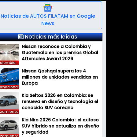
Noticias de AUTOS F1LATAM en Google
News
Noticias más leídas
Nissan reconoce a Colombia y
Guatemala en los premios Global
Aftersales Award 2026
olombia
Nissan Qashqai supera los 4
millones de unidades vendidas en
Europa
ernacional
Kia Seltos 2026 en Colombia: se
renueva en diseño y tecnología el
conocido SUV coreano
nzamiento
Kia Niro 2026 Colombia : el exitoso
SUV híbrido se actualiza en diseño
y seguridad
nzamiento