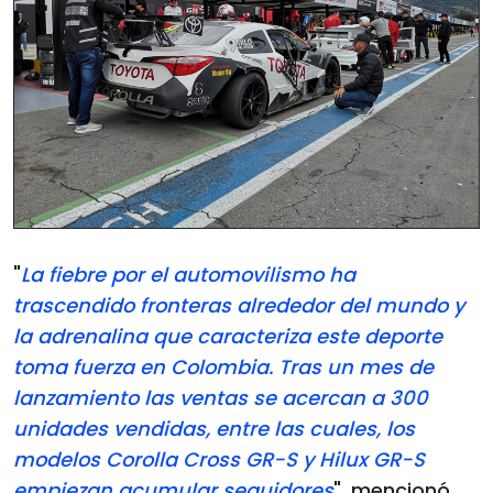
"
La fiebre por el automovilismo ha
trascendido fronteras alrededor del mundo y
la adrenalina que caracteriza este deporte
toma fuerza en Colombia. Tras un mes de
lanzamiento las ventas se acercan a 300
unidades vendidas, entre las cuales, los
modelos Corolla Cross GR-S y Hilux GR-S
empiezan acumular seguidores
", mencionó