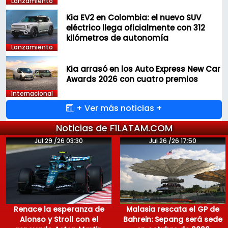
Lanzamiento
Kia EV2 en Colombia: el nuevo SUV
eléctrico llega oficialmente con 312
kilómetros de autonomía
Lanzamiento
Kia arrasó en los Auto Express New Car
Awards 2026 con cuatro premios
Internacional
+ Ver más noticias +
Noticias de F1LATAM.COM
Jul 29 /26 03:30
Jul 26 /26 17:50
Renace la esperanza de
Malasia rescata el GP de
Alonso y Stroll con el
Bahrein: Sepang será sede