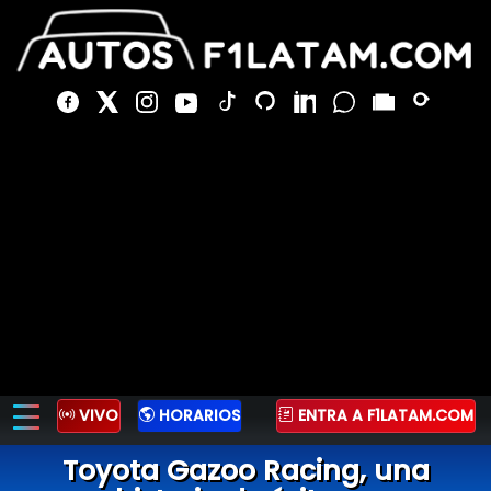
VIVO
HORARIOS
ENTRA A F1LATAM.COM
Toyota Gazoo Racing, una