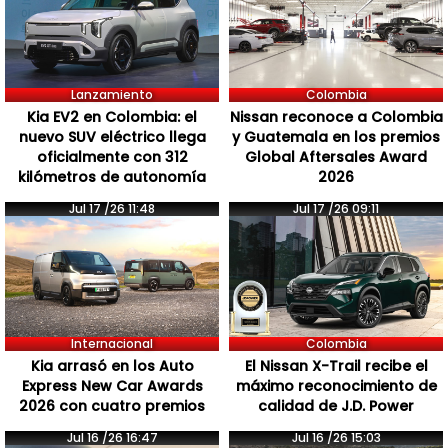
Lanzamiento
Colombia
Kia EV2 en Colombia: el
Nissan reconoce a Colombia
nuevo SUV eléctrico llega
y Guatemala en los premios
oficialmente con 312
Global Aftersales Award
kilómetros de autonomía
2026
Jul 17 /26 11:48
Jul 17 /26 09:11
Internacional
Colombia
Kia arrasó en los Auto
El Nissan X-Trail recibe el
Express New Car Awards
máximo reconocimiento de
2026 con cuatro premios
calidad de J.D. Power
Jul 16 /26 16:47
Jul 16 /26 15:03