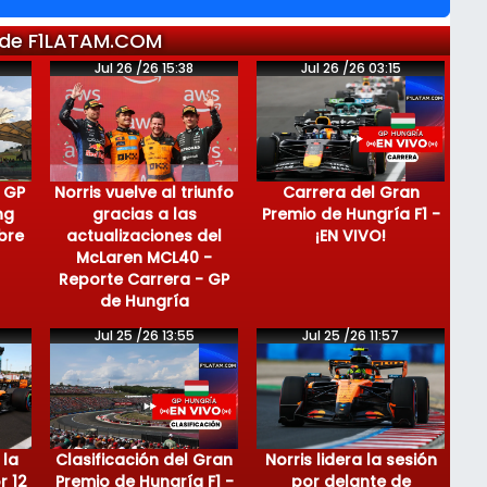
 de F1LATAM.COM
Jul 26 /26 15:38
Jul 26 /26 03:15
 GP
Norris vuelve al triunfo
Carrera del Gran
ng
gracias a las
Premio de Hungría F1 -
bre
actualizaciones del
¡EN VIVO!
McLaren MCL40 -
Reporte Carrera - GP
de Hungría
Jul 25 /26 13:55
Jul 25 /26 11:57
 la
Clasificación del Gran
Norris lidera la sesión
r 12
Premio de Hungría F1 -
por delante de