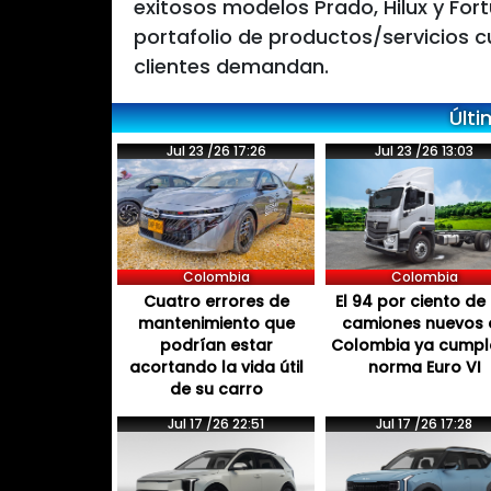
exitosos modelos Prado, Hilux y Fo
portafolio de productos/servicios c
clientes demandan.
Últi
Jul 23 /26 17:26
Jul 23 /26 13:03
Colombia
Colombia
Cuatro errores de
El 94 por ciento de 
mantenimiento que
camiones nuevos 
podrían estar
Colombia ya cumpl
acortando la vida útil
norma Euro VI
de su carro
Jul 17 /26 22:51
Jul 17 /26 17:28