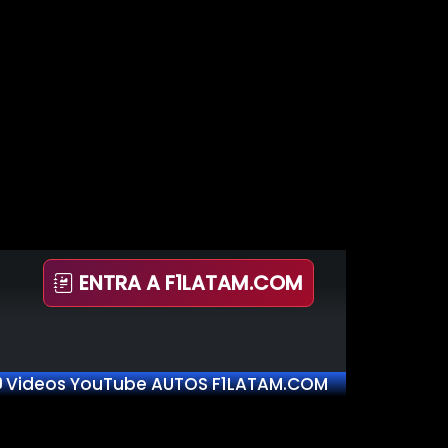
ENTRA A F1LATAM.COM
Videos YouTube AUTOS F1LATAM.COM