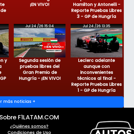
te
¡EN VIVO!
Hamilton y Antonelli -
 de
Reporte Pruebas Libres
3 - GP de Hungría
Jul 24 /26 15:04
Jul 24 /26 13:35
on y
Segunda sesión de
Leclerc adelante
a
pruebas libres del
aunque con
e
Gran Premio de
inconvenientes
 GP
Hungría - ¡EN VIVO!
técnicos al final -
Reporte Pruebas Libres
1 - GP de Hungría
r más noticias +
Sobre F1LATAM.COM
¿Quiénes somos?
Condiciones de Uso