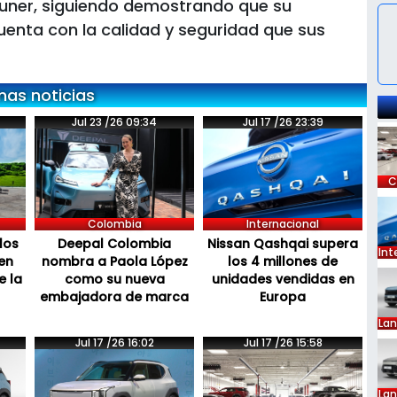
rtuner, siguiendo demostrando que su
uenta con la calidad y seguridad que sus
mas noticias
Jul 23 /26 09:34
Jul 17 /26 23:39
C
Colombia
Internacional
los
Deepal Colombia
Nissan Qashqai supera
Int
en
nombra a Paola López
los 4 millones de
e la
como su nueva
unidades vendidas en
embajadora de marca
Europa
La
Jul 17 /26 16:02
Jul 17 /26 15:58
La