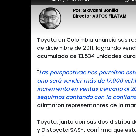
Por: Giovanni Bonilla
Director AUTOS F1LATAM
Toyota en Colombia anunció sus res
de diciembre de 2011, logrando vend
acumulado de 13.534 unidades duran
"
Las perspectivas nos permiten esta
año será vender más de 17.000 vehí
incremento en ventas cercano al 2
seguimos contando con la confianz
afirmaron representantes de la mar
Toyota, junto con sus dos distribui
y Distoyota SAS-, confirma que est