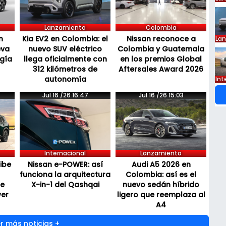
Lanzamiento
Colombia
n
Kia EV2 en Colombia: el
Nissan reconoce a
La
eva
nuevo SUV eléctrico
Colombia y Guatemala
ogía
llega oficialmente con
en los premios Global
312 kilómetros de
Aftersales Award 2026
autonomía
Int
Jul 16 /26 16:47
Jul 16 /26 15:03
Internacional
Lanzamiento
cibe
Nissan e-POWER: así
Audi A5 2026 en
funciona la arquitectura
Colombia: así es el
de
X-in-1 del Qashqai
nuevo sedán híbrido
wer
ligero que reemplaza al
A4
r más noticias +