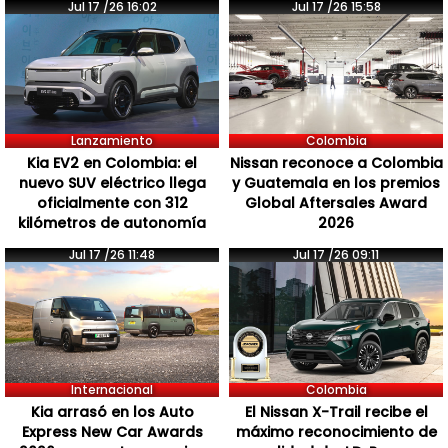
Jul 17 /26 16:02
Jul 17 /26 15:58
Lanzamiento
Colombia
Kia EV2 en Colombia: el
Nissan reconoce a Colombia
nuevo SUV eléctrico llega
y Guatemala en los premios
oficialmente con 312
Global Aftersales Award
kilómetros de autonomía
2026
Jul 17 /26 11:48
Jul 17 /26 09:11
Internacional
Colombia
Kia arrasó en los Auto
El Nissan X-Trail recibe el
Express New Car Awards
máximo reconocimiento de