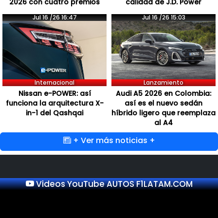
2026 con cuatro premios
calidad de J.D. Power
Jul 16 /26 16:47
Jul 16 /26 15:03
Internacional
Lanzamiento
Nissan e-POWER: así
Audi A5 2026 en Colombia:
funciona la arquitectura X-
así es el nuevo sedán
in-1 del Qashqai
híbrido ligero que reemplaza
al A4
+ Ver más noticias +
Videos YouTube AUTOS F1LATAM.COM